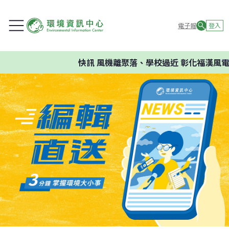
電子報
登入
快訊
風機離聚落、學校過近 彰化福漢風電