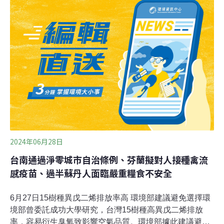
由時報、中央社報導）7件大型開發案「圍攻」七星潭 花
蓮縣府：依法審查中新東陽、吸引力兩大集團旗下7間公
司，搶在國土計畫法上路前向花蓮縣政府提出興建事業計
畫書，打算在七星潭風景區周邊興建7家大型度假村，被
形容「圍攻」七星潭。縣府表示，7案目前都還在審查
中，對於環團質疑其中部分開發案有規避環評之嫌，縣府
表示一定依照相關規定辦理。（聯合報報導）
2024年06月28日
台南通過淨零城市自治條例、芬蘭擬對人接種禽流
感疫苗、過半蘇丹人面臨嚴重糧食不安全
6月27日15樹種異戊二烯排放率高 環境部建議避免選擇環
境部曾委託成功大學研究，台灣15樹種高異戊二烯排放
率，容易衍生臭氧致影響空氣品質。環境部據此建議避免