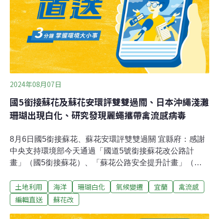
2024年08月07日
國5銜接蘇花及蘇花安環評雙雙過關、日本沖繩淺灘
珊瑚出現白化、研究發現麗蠅攜帶禽流感病毒
8月6日國5銜接蘇花、蘇花安環評雙雙過關 宜縣府：感謝
中央支持環境部今天通過「國道5號銜接蘇花改公路計
畫」（國5銜接蘇花）、「蘇花公路安全提升計畫」（蘇
花安）環評審查，中央預估可同時在2032年完工。宜蘭縣
土地利用
海洋
珊瑚白化
氣候變遷
宜蘭
禽流感
政府晚間發布新聞稿表示，感謝中央協助與支持。針對國
5銜接蘇花，高公局指出，已與當地居民協調、更新施工
編輯直送
蘇花改
便道規劃，另外強調營運期間對空氣品質影響甚微。（自