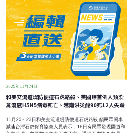
重約5公斤，是少數分布在溫帶地區的企鵝，生活在智
利、秘魯的岩石海灘，是當地的明星物種。全球約80%洪
堡企鵝生活在智利太平洋沿岸地區。智利康塞普西翁大學
（Universidad de Concepcion）學者估計，牠們在1990
年代後期約有4萬5000隻，如今剩不到一半，低於2萬隻。
國際自然保育聯盟（IUCN）將物種受脅等級由低到高為：
無危（LC）、近危（NT）、易危、瀕危、極危（CR）、
野外絕滅（EW）、絕滅（EX）。智利環境部重新檢視境
內洪堡企鵝的生
2025年11月24日
和美交流道堤防便道石虎路殺、美國爆首例人類染
禽流感H5N5病毒死亡、越南洪災釀90死12人失蹤
11月20～23日和美交流道堤防便道石虎路殺 籲民眾開車
減速台灣石虎保育協會人員表示，18日有民眾發現國道和