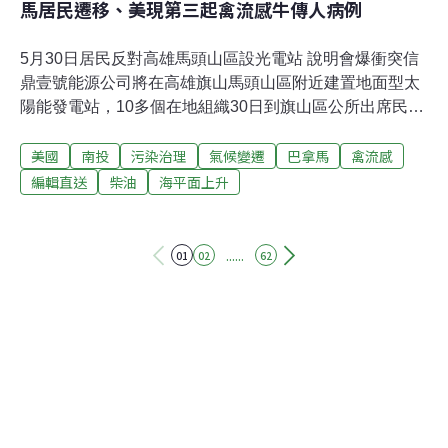
馬居民遷移、美現第三起禽流感牛傳人病例
5月30日居民反對高雄馬頭山區設光電站 說明會爆衝突信
鼎壹號能源公司將在高雄旗山馬頭山區附近建置地面型太
陽能發電站，10多個在地組織30日到旗山區公所出席民眾
說明會高呼反對，過程中一度發生推擠；經發局表示，會
美國
南投
污染治理
氣候變遷
巴拿馬
禽流感
將民意帶回報告。（中央社報導）動團指六福村訴訟追殺
不排除發動全民監督行動動督盟等4個動保團體30日聯名
編輯直送
柴油
海平面上升
表示，自2022年揭露六福村10年養死8隻長頸鹿起，就長
期遭訴訟追殺，其中妨害秘密罪案明天將開庭，動團絕不
妥協，且不排除發動全民監督行動。（中央社報導）阿里
......
01
02
62
山生態教育館13種生態物種窗貼 避免窗殺野鳥