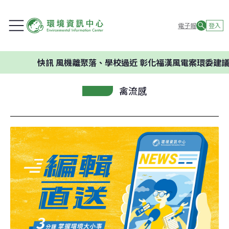
電子報
登入
快訊
風機離聚落、學校過近 彰化福漢風電案環委建議不應開發
禽流感