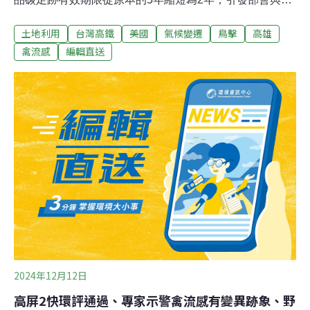
者憂心。農業部與業者表示，碳足跡盤查耗時費力，縮短
土地利用
台灣高鐵
美國
氣候變遷
鳥擊
高雄
期限可能降低減碳意願。環境部副署長黃偉鳴回應，制度
需改革，縮短期限可反映最新碳排放數據，提升競爭力。
禽流感
編輯直送
對於草案規定「漂綠」或未核定標示，最高可罰100萬
元，環境部表示已有業者違規，將接到處分。（中央社報
導）老舊車輛汰換電動車空污補助 延長至2026年底環境部
延長老舊車輛汰舊換電動車空氣污染物減量補助期間，由
原訂今（2024）年底截止，延至2026年底；另新增跨車種
汰換，如機車車主汰換電動汽車也可申請，補助金額以汰
換車種計算。（中央社報導）
2024年12月12日
高屏2快環評通過、專家示警禽流感有變異跡象、野