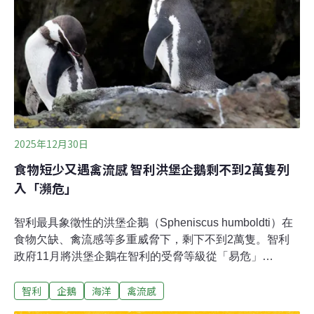
2025年12月30日
食物短少又遇禽流感 智利洪堡企鵝剩不到2萬隻列
入「瀕危」
智利最具象徵性的洪堡企鵝（Spheniscus humboldti）在
食物欠缺、禽流感等多重威脅下，剩下不到2萬隻。智利
政府11月將洪堡企鵝在智利的受脅等級從「易危」
（VU）提升至「瀕危」（EN），顯示牠們的生存危
智利
企鵝
海洋
禽流感
機。 數量銳減陷N重危機洪堡企鵝得名自德國自然科學家
洪堡（Alexander von Humboldt），身長約67～72公分，