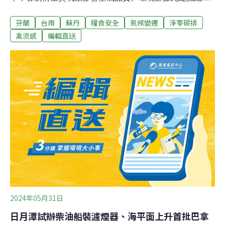
選擇，但強調並非正式公告，也沒有強制性，已種植的樹
芬蘭
台南
蘇丹
糧食安全
氣候變遷
淨零碳排
種也不用移除。農業部林業署也表示，樹有多重功能不宜
單看，研究者也沒建議禁止種植，將邀專家及林試所討
禽流感
編輯直送
論。（中央社、中央社報導）台南市自治條例邁向淨零永
續 將加速籌備子法台南市議會26日三讀通過「台南市淨零
永續城市管理自治條例」，市府27日表示，這是台南啟動
邁向淨零關鍵，將加速籌備自治條例子法內容，全力落實
減碳邁向淨零永續。（中央社報導）
2024年05月31日
日月潭試辦柴油船裝濾煙器、海平面上升首批巴拿