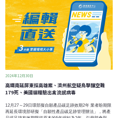
業單位，此作法令人難以苟同，且評估資料亦未公開，難
以不臆測為黑箱作業。爬蟲協會更提到，動保司回應可將
沒入的動物全數安樂死，並與動保團體代表開始討論安樂
死的細節。（自由時報報導）
2024年12月30日
高鐵南延屏東採高雄案、濟州航空疑鳥擊釀空難
179死、美國貓糧驗出禽流感病毒
12月27～29日環部擬自願產品碳足跡效期2年 業者盼期限
再延長環境部研擬「自願性產品碳足跡管理辦法」，將產
品碳足跡有效期限從原本的5年縮短為2年，引發部會與業