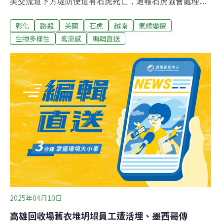
美交流道下方堤防便道有石虎死亡，通報石虎協會處理；
協會表示，研判石虎可能在過馬路時被汽機車輾斃，由於
彰化
路殺
美國
石虎
越南
氣候變遷
有橋梁工程進行中，呼籲民眾開車慢行，保護石虎。（中
央社報導）彰化成營建廢棄物非法棄置熱區 地方盼中央訂
生物多樣性
禽流感
編輯直送
專法加強跨縣市管理彰化沿海與偏鄉過去為非法棄置土石
方與事業廢棄物的重災區，縣府環保局統計顯示，2021至
2024年間裁處案件量分別為73件、55件、52件與57件；
今年截至8月底也已受理46件、裁處21件，由於多數案件
涉及跨縣市流動，地方認為僅靠自治條例難以有效遏阻，
向中央建議訂定專法，建立全國一致的跨域管理機制。
（聯合新聞網報導）
2025年04月10日
高雄回收場舊衣堆坍塌員工遭活埋、墨西哥傳