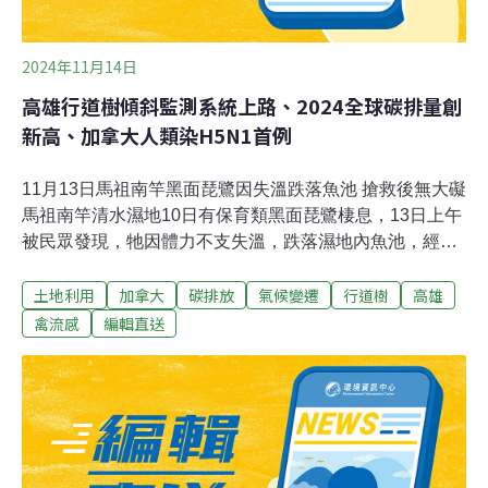
2024年11月14日
高雄行道樹傾斜監測系統上路、2024全球碳排量創
新高、加拿大人類染H5N1首例
11月13日馬祖南竿黑面琵鷺因失溫跌落魚池 搶救後無大礙
馬祖南竿清水濕地10日有保育類黑面琵鷺棲息，13日上午
被民眾發現，牠因體力不支失溫，跌落濕地內魚池，經搶
救後目前已無大礙，但仍持續觀察中。該黑面琵鷺10日被
土地利用
加拿大
碳排放
氣候變遷
行道樹
高雄
發現於南竿鄉清水濕地棲息與覓食，在地鳥友指出，黑面
琵鷺出現在南竿十分罕見，應受颱風影響到此棲息。（中
禽流感
編輯直送
央社報導）高雄行道樹傾斜監測系統上路 首波20處高市工
務局試辦行道樹傾斜監測系統，運用智慧科技和數據分
析，對樹木進行全天候風險控管；工務局長楊欽富指出，
第一波設置20處，建立雲端資料庫並對數據進行長期分
析，後續會依試辦結果，再擴增100處。（自由時報報
導）