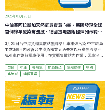
2025年03月26日
中油簽阿拉斯加天然氣買賣意向書、英國發現全球
首例綿羊感染禽流感、德國提地熱鋰提煉列示範計
畫
3月25日台中港貨櫃集散站無牌柴油車排煙污染 中市環局
要求3個月內改善台中港貨櫃業者過去常以報廢無牌柴油
曳引車作為解櫃車使用，在貨櫃集散站內作業，因車況老
舊致排煙污染情形嚴重，台中市環保局召開協商會議，要
英國
中油
天然氣
能源轉型
氣候變遷
德國
求目前仍有使用無牌柴油曳引車的貨櫃業者於3個月內完
成改善。（自由時報報導）石虎現蹤國有邊際土地 保育認
禽流感
編輯直送
養守護淺山棲地台灣石虎保育協會年初與國有財產署中區
分署簽約認養苗栗縣多筆國有非公用邊際土地，不到3個
月多次監測記錄到石虎出沒，展現公私部門協力推動淺山
棲地與保育野生動物成效。（中央社報導）