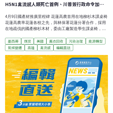
H5N1禽流感人類死亡首例、川普簽行政命令加速
煤炭開採
4月9日國產材推廣里程碑 花蓮高農首用在地柳杉木課桌椅
花蓮高農率花蓮各校之先，與林保署花蓮分署合作，採用
在地疏伐的國產柳杉木材，委由工廠製造學生課桌椅，希
望起示範作用，不僅校園設備升級，更是國產材推廣重要
墨西哥
煤炭
美國
舊衣回收
污染治理
能源轉型
里程碑。林業及自然保育署花蓮分署長黃群策接受媒體聯
訪表示，柳杉材質較穩定，30、40年前種植的樹木，現在
氣候變遷
高雄
禽流感
編輯直送
可以疏伐，柳杉在台灣大面積種植，花蓮從萬榮鄉的西林
一直到最南的長良等6條林道都有柳杉蓄積量。（中央社
報導）「澎湖生物性碳酸鈣循環中心」說明會 北寮村民集
體缺席抗議澎湖縣政府規劃湖西北寮為「澎湖縣生物性碳
酸鈣循環中心」，北寮村民強烈反對，農漁局9日召開說
明會， 村民集體缺席，在社區活動中心貼滿抗議標語，表
達堅決反對。湖西3名議員吳政杰、許育愷、蔡清續出席
反映民意，農漁局副局長陳銓汶現場宣布代為向上層表達
居民意見。（自由時報報導）