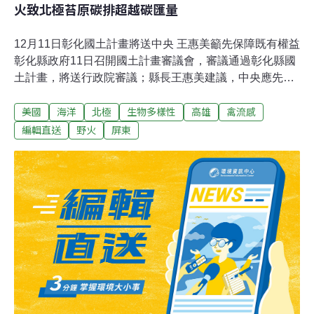
火致北極苔原碳排超越碳匯量
12月11日彰化國土計畫將送中央 王惠美籲先保障既有權益
彰化縣政府11日召開國土計畫審議會，審議通過彰化縣國
土計畫，將送行政院審議；縣長王惠美建議，中央應先保
障民眾既有權益，給予農民適當補償，並尊重地方因地制
美國
海洋
北極
生物多樣性
高雄
禽流感
宜規畫。（中央社報導）高屏第二快速公路環評通過 周春
米：盼優先施作屏東端屏東重大交通建設再突破，環境部
編輯直送
野火
屏東
11日召開「高雄—屏東間東西向第二條快速公路」環境影
響評估審查委員會，決議審查通過。屏東縣長周春米感謝
環境部及審查委員支持，希望建設計畫儘速核定，優先從
屏東端施作，讓高屏二快早日完成，促進產業帶動地方發
展，符合屏東鄉親期盼。（自由時報報導）