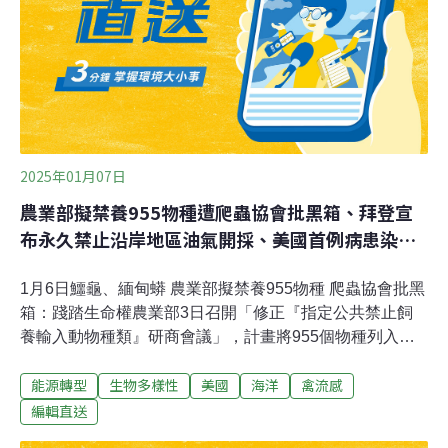
2025年01月07日
農業部擬禁養955物種遭爬蟲協會批黑箱、拜登宣
布永久禁止沿岸地區油氣開採、美國首例病患染
H5N1不治
1月6日鱷龜、緬甸蟒 農業部擬禁養955物種 爬蟲協會批黑
箱：踐踏生命權農業部3日召開「修正『指定公共禁止飼
養輸入動物種類』研商會議」，計畫將955個物種列入
「指定公共禁止飼養輸入動物種類」，其中包括浣熊、鱷
能源轉型
生物多樣性
美國
海洋
禽流感
龜、緬甸蟒等，台灣兩棲爬蟲動物協會批評，由農業部主
管機關所擬定之「農業政策」委託「工業研究單位」進行
編輯直送
評估並採用其評估結果，而非野生動物及特殊異域寵物專