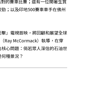
炸雞派對的賽車比賽；還有一位開著生質
勁；以及印地500賽車車手在佛州
衝擊」電視首映，將回顧和展望全球
Ray McCormack）執導，在穿
出核心問題：倘若眾人深信的石油世
是何種景況？