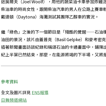
迷吳爾夫（Joel Woolf），用他的蔬菜油卡車參加
柴油車的時尚女性，跟開柴油汽車的男人在公路上賽車較
戴達頓（Daytona）海灘測試其團隊乙醇車的實況。
繼「綠色」之後的下一個節目是「殘酷的覺醒——石油
油田的景況，該片由蓋普克（Basil Gelpke）和麥考密克（
插著新聞畫面訪談紀錄和稱頌石油的卡通畫面中，鋪陳
紀上半葉已然結束，那麼，在能源將竭的下半場，又將
參考資料
全文及圖片詳見 
ENS報導
日舞頻道網站