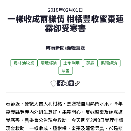
2018年02月01日
一樣收成兩樣情 柑橘豐收蜜棗蓮
霧卻受寒害
時事新聞
/
編輯直送
農林漁牧業
環境經濟
土地利用
蓮霧
循環經濟
寒害
春節近，象徵大吉大利柑橘，是送禮自用熱門水果，今年
嘉義縣豐產內外銷生意好，果農開心，反觀蜜棗及蓮霧遭
受寒害，農委會公告現金救助，今天起至2月8日受理申請
現金救助，一樣收成，種柑橘、蜜棗及蓮霧果農，卻是悲