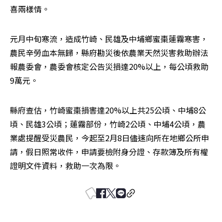
喜兩樣情。
元月中旬寒流，造成竹崎、民雄及中埔鄉蜜棗蓮霧寒害，
農民辛勞血本無歸，縣府勘災後依農業天然災害救助辦法
報農委會，農委會核定公告災損達20%以上，每公頃救助
9萬元。
縣府查估，竹崎蜜棗損害達20%以上共25公頃、中埔8公
頃、民雄3公頃；蓮霧部份，竹崎2公頃、中埔4公頃，農
業處提醒受災農民，今起至2月8日儘速向所在地鄉公所申
請，假日照常收件，申請要檢附身分證、存款簿及所有權
證明文件資料，救助一次為限。