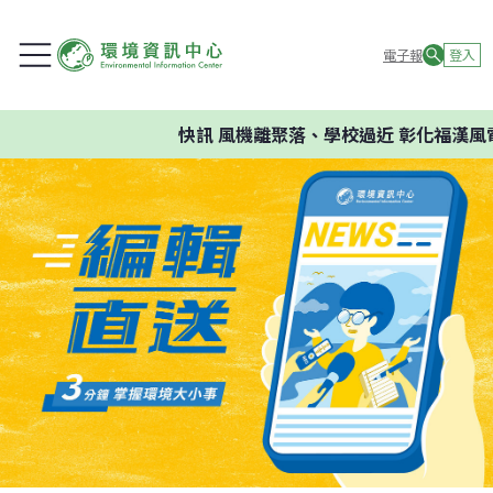
電子報
登入
快訊
風機離聚落、學校過近 彰化福漢風