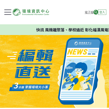
電子報
登入
快訊
風機離聚落、學校過近 彰化福漢風電