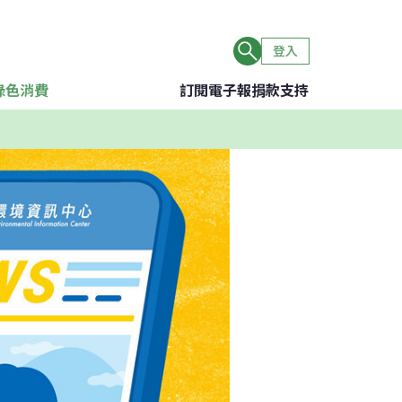
登入
綠色消費
訂閱電子報
捐款支持