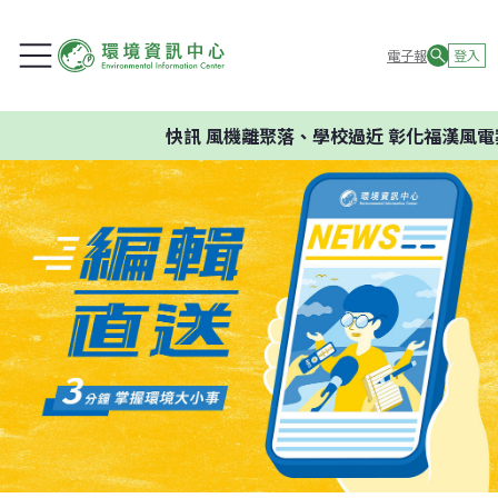
電子報
登入
快訊
風機離聚落、學校過近 彰化福漢風電