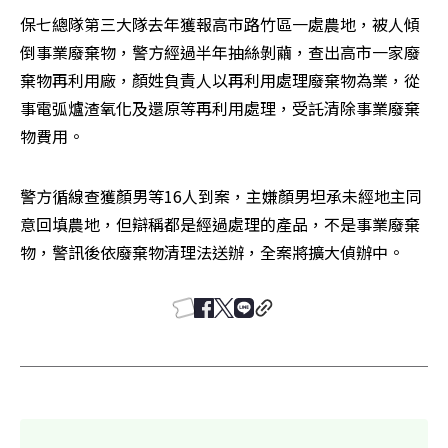
保七總隊第三大隊去年獲報高市路竹區一處農地，被人傾
倒事業廢棄物，警方經過半年抽絲剝繭，查出高市一家廢
棄物再利用廠，顏姓負責人以再利用處理廢棄物為業，從
事電弧爐渣氧化及還原等再利用處理，受託清除事業廢棄
物費用。
警方循線查獲顏男等16人到案，主嫌顏男坦承未經地主同
意回填農地，但辯稱都是經過處理的產品，不是事業廢棄
物，警訊後依廢棄物清理法送辦，全案將擴大偵辦中。