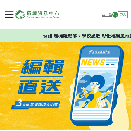
電子報
登入
快訊
風機離聚落、學校過近 彰化福漢風電