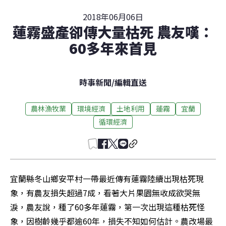
2018年06月06日
蓮霧盛產卻傳大量枯死 農友嘆：
60多年來首見
時事新聞
/
編輯直送
農林漁牧業
環境經濟
土地利用
蓮霧
宜蘭
循環經濟
宜蘭縣冬山鄉安平村一帶最近傳有蓮霧陸續出現枯死現
象，有農友損失超過7成，看著大片果園無收成欲哭無
淚，農友說，種了60多年蓮霧，第一次出現這種枯死怪
象，因樹齡幾乎都逾60年，損失不知如何估計。農改場最