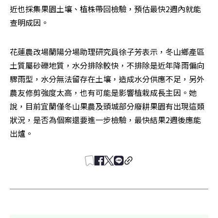
近也採集果園土壤、植株帶回檢驗，預估最快2週內就能
查明成因。
花蓮農改場蘭陽分場助理研究員徐子芳表示，冬山鄉產區
土質屬砂礫地質，水分排除較快，不排除是近年降雨偏向
驟雨型，水分無法留存在土壤，造成水分供應不足，另外
農友修剪強度太高，也有可能是影響植栽成長主因。她
說，目前宜蘭僅冬山果農及頭城部分廢耕果園有出現這類
狀況，是否為個案還要進一步檢驗，最快結果2週後應能
出爐。