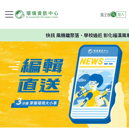
電子報
登入
快訊
風機離聚落、學校過近 彰化福漢風電