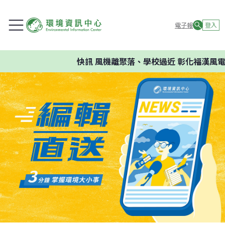
電子報
登入
快訊
風機離聚落、學校過近 彰化福漢風電