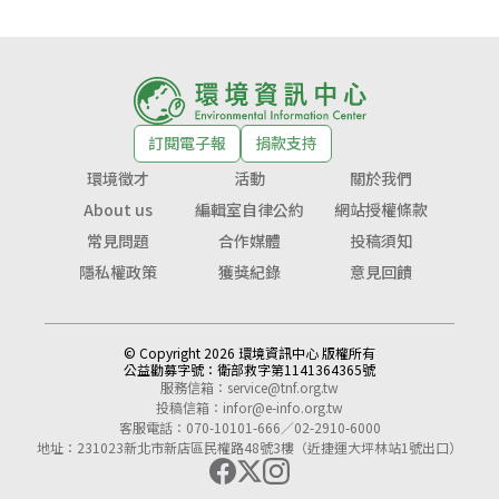
訂閱電子報
捐款支持
環境徵才
活動
關於我們
About us
編輯室自律公約
網站授權條款
常見問題
合作媒體
投稿須知
隱私權政策
獲獎紀錄
意見回饋
© Copyright 2026 環境資訊中心 版權所有
公益勸募字號：
衛部救字第1141364365號
服務信箱：
service@tnf.org.tw
投稿信箱：
infor@e-info.org.tw
客服電話：070-10101-666／02-2910-6000
地址：231023新北市新店區民權路48號3樓（近捷運大坪林站1號出口）