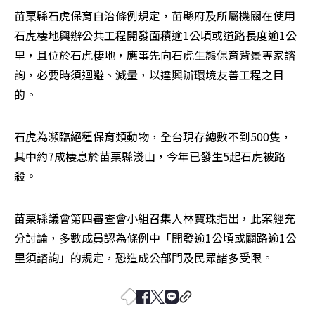
苗栗縣石虎保育自治條例規定，苗縣府及所屬機關在使用
石虎棲地興辦公共工程開發面積逾1公頃或道路長度逾1公
里，且位於石虎棲地，應事先向石虎生態保育背景專家諮
詢，必要時須迴避、減量，以達興辦環境友善工程之目
的。
石虎為瀕臨絕種保育類動物，全台現存總數不到500隻，
其中約7成棲息於苗栗縣淺山，今年已發生5起石虎被路
殺。
苗栗縣議會第四審查會小組召集人林寶珠指出，此案經充
分討論，多數成員認為條例中「開發逾1公頃或闢路逾1公
里須諮詢」的規定，恐造成公部門及民眾諸多受限。