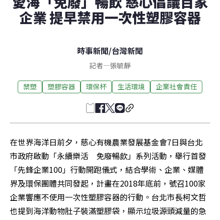
愛海「免廢」暢飲 慈心倡議百家
企業 提早禁用一次性塑膠容器
時事新聞
/
台灣新聞
記者
—
張毓靜
禁塑
塑膠容器
環保杯
生活環境
企業社會責任
在世界海洋日前夕，慈心有機農業發展基金會7日與台北
市政府啟動「永續樂活　免廢暢飲」系列活動，舉行首發
「先鋒企業100」行動開跑儀式，結合學術、企業、媒體
界及環保團體共同發起，計畫在2018年底前，號召100家
企業響應不使用一次性塑膠容器的行動。台北市長柯文哲
也提到海洋動物肚子裝滿塑膠袋，顯示垃圾源頭減量的急