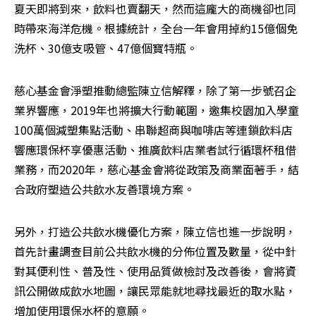
夏天即將到來，飲料也賣翻天，然而這龐大的商機卻也同
時帶來海洋危機。根據統計，全台一年會用掉約15億個免
洗杯、30億支吸管、47億個寶特瓶。
慈心基金會淨塑推動總監陳立信解釋，除了第一步號召企
業界響應，2019年也將擴大行動範圍，邀集校園加入學童
100萬個減塑集點活動、串聯超商與咖啡店等連鎖飲料店
響應環保杯享優惠活動、推廣飲料店業者試行循環杯租借
業務，而2020年，慈心基金會將從政策及商業面著手，結
合政府塑造公共飲水友善環境方案。
另外，打造公共飲水機優化方案，陳立信也進一步說明，
首先計畫調查目前公共飲水機的分佈位置及數量，從中針
對其便利性、普及性、使用品質做檢討及改善後，會將資
訊公開做成飲水地圖，讓民眾能就地尋找最近的取水點，
增加使用環保水杯的意願。