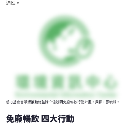
迫性。
慈心基金會淨塑推動總監陳立信說明免廢暢飲行動計畫。攝影：張毓靜。
免廢暢飲 四大行動