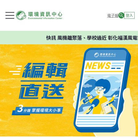
電子報
登入
快訊
風機離聚落、學校過近 彰化福漢風電