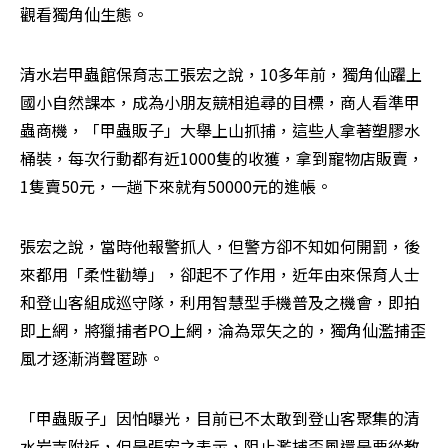
觀看獨角仙生態。
清水岩甲蟲館保育志工張宏之說，10多年前，獨角仙躍上
國小自然課本，成為小朋友競相追尋的目標，商人看準甲
蟲商機，「甲蟲販子」大舉上山抓捕，這些人拿著塑膠水
桶裝，每次行動都有近1000隻的收獲，拿到寵物店販賣，
1隻賣50元，一趟下來就有50000元的進帳。
張宏之說，當時他報警抓人，但警方卻不知如何開罰，後
來都用「柔性勸導」，卻起不了作用，近年由來保育人士
和登山客組成巡守隊，利用智慧型手機普及之機會，即拍
即上網，將獵捕者PO上網，淪為眾矢之的，獨角仙濫捕歪
風才逐漸消聲匿跡。
「甲蟲販子」因怕曝光，目前已不太敢到登山客聚集的清
水岩寺附近，但是張宏之表示，阻止濫捕歪風還是要從教