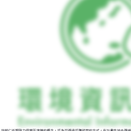
許毓仁近期致力倡導區塊鏈的概念，認為可透過認購碳幣的方式，有計畫性地去彌補