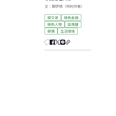
文：鄭伊琇（特約作者）
碳交易
綠色金融
綠色人物
區塊鏈
碳價
生活環境