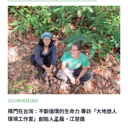
家公園的導覽志工。更特別的是，現年62歲的他，已在
部落擔任變裝藝人20餘年，以多元的面貌主持大小婚慶
主持及表演活動。在外表演時，潘子星的藝名為「巧克
力」，鼓勵許多部落的性少數孩子，勇敢成為自己。年
輕時，他經過幾十年在台北闖蕩的生命旅程，最後回到
自己的故鄉，更因重新接觸傳統文化的學習，有機會出
國表演，並在其中體會到保有原住民傳統文化的重要
性，進而運用自身的力量幫助部落，也打開了更多原民
對傳統及自己的多元想像。成長過程奮力對抗各種歧視
在軍中開啟表演之路談起自己的成長，潘子星提到，在
那個學校禁說母語的年代，他曾在國中發生的一件事。
那時他第一次離開部
2023年08月18日
樸門在台灣：不斷循環的生命力 專訪「大地旅人
環境工作室」創始人孟磊、江慧儀