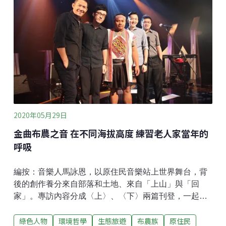
撼。引發了後來蔡昇達創辦了事業體「歐北來」時，便
以馬遠部落為首，開展了「島嶼拼圖」計劃——期以商
業的模式，讓部落文化可以永續，有別於以觀光客為主
體的旅行社路線，全程以部落的生活方式、文化為核
心，不需因外人而改變，發展出一連串成可體驗的活
動。
2020年05月29日
金曲布農之音 在不同海拔高度 練習老人家當年的
呼吸
編按：音樂人馬詠恩，以原住民音樂站上世界舞台，背
後的創作養分來自部落和土地、來自「上山」與「回
家」。專訪內容分成〈上〉、〈下〉兩篇刊登，一起跟
著馬詠恩的故事，看他如何在不同的海拔高度間，成為
綠色人物
環境哲學
生態旅遊
布農族
原住民
一個真正的布農人，讓傳統領域不再只是憑空想像，更