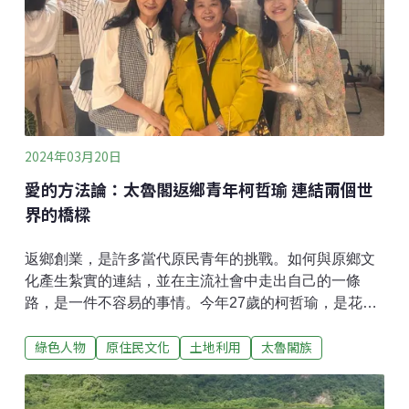
次的紀錄片專題製作過程中，引燃了對紀錄片的熱情，
從2013年起，便開始持續拍攝紀錄片。 原民需用自己
的方式，掌握自己的詮釋權她說，其實創辦原民電影學
院的想法，在心裡已蘊釀了六、七年。長期從事電影工
作的她
2024年03月20日
愛的方法論：太魯閣返鄉青年柯哲瑜 連結兩個世
界的橋樑
返鄉創業，是許多當代原民青年的挑戰。如何與原鄉文
化產生紮實的連結，並在主流社會中走出自己的一條
路，是一件不容易的事情。今年27歲的柯哲瑜，是花蓮
太魯閣族與台北河洛人的混血原青。年紀輕輕的她，目
綠色人物
原住民文化
土地利用
太魯閣族
前不僅是「基地文化出版有限公司」負責人，也是政治
大學民族學系博士生。而在過去幾年中，她更參與《原
住民族健康法》（以下簡稱《原健法》）的倡議，擔任