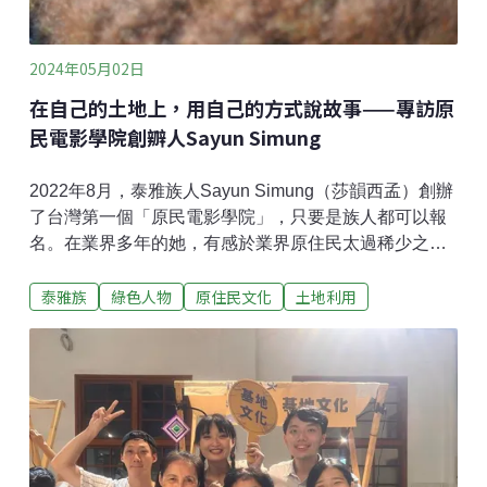
2024年05月02日
在自己的土地上，用自己的方式說故事——專訪原
民電影學院創辧人Sayun Simung
2022年8月，泰雅族人Sayun Simung（莎韻西孟）創辦
了台灣第一個「原民電影學院」，只要是族人都可以報
名。在業界多年的她，有感於業界原住民太過稀少之
外，更缺少由原民自己主導的觀點。因此，她邀請在台
泰雅族
綠色人物
原住民文化
土地利用
灣電影產業中資歷豐富的講師們，一起和學員上山，直
接將課程開在台中環山部落裡。課程內容不只著重實務
的專業技能學習與應用，更強調與土地和自我的連結。
兩屆下來，累積了許多作品，也讓更多族人勇敢跨出第
一步。她說，希望能在專業課程的引導下，發揮族人自
己說故事的能力。從小在環山部落長大的Sayun
Simung，在青春期便對記者一職充滿了嚮往。 畢業
後，曾在電視台及原民NGO組織等地方工作過，而在某