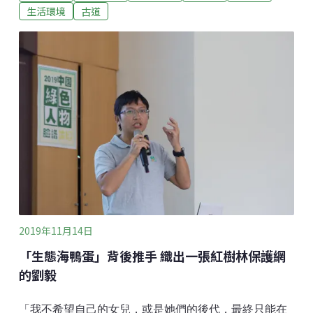
讓音樂和文化的滋養，成為一條常常走的路。2017年第
生活環境
古道
28屆金曲獎，出現了一匹黑馬：來自台灣後山的布農之
音——「馬詠恩與農男樂團」，以《看月亮SADU
KATA BUAN》台灣原住民音樂專輯，首次報名金曲獎
就獲得「最佳原住民語專輯獎」和「最佳原住民語歌手
獎」雙料入圍的殊榮。而在2018年，Tulbus
Mangququ（族名）——馬詠恩，參與十年的知名樂團
「台玖線」《有我陪伴》專輯，亦入圍了金曲獎「最佳
原住民語專輯獎」。
2019年11月14日
「生態海鴨蛋」背後推手 織出一張紅樹林保護網
的劉毅
「我不希望自己的女兒，或是她們的後代，最終只能在