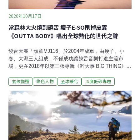
《國家地理雜誌》的記者，幻想一個人在野外跟著動物
跑，拍下一張又一張美麗的紀錄。在屏東農專植物保護
2020年10月17日
科就讀時，陳淑貞常跟著老師在山林裡做研究，從科學
當森林大火燒到饒舌 瘦子E-SO甩掉皮囊
角度觀察生態，當時台灣發生了「犀牛角事件」，有國
《OUTTA BODY》唱出全球熱化的世代之聲
際保育團體指責中醫用犀牛角入藥的傳統是導致犀牛瀕
臨絕種的幫兇，應該禁絕，引起了社
饒舌天團「頑童MJ116」於2004年成軍，由瘦子、小
春、大淵三人組成，不僅成功讓饒舌音樂打進主流市
場，更在2018年以第三張專輯《幹大事 BIG THING》獲
得金曲獎最佳演唱組合。正值事業巔峰時，卻在2019年
氣候變遷
綠色人物
全球暖化
深度低碳專題
全球巡演上震撼宣布，三人單飛不解散。歌迷雖遺憾，
卻也對他們三人單飛之後充滿期盼。小春在2019年11月
率先推出EP《啥款》，以其台語饒舌絕技震懾樂壇，而
瘦子經過一年多的沉澱以後，也在2020年7月10日推出
首張個人專輯《OUTTA BODY 靈魂出竅》，專輯推出
後好評不斷，狂賣達兩萬張，連續蟬聯十週KKBOX華語
專輯排行榜冠軍，打下了連他自己都意外的好成績。在
數位化的現今，大家習慣在網路來收聽音樂，愈來愈少