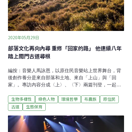
人購買實體專輯，也很少人會專輯裡面的每一首歌按照
曲目，從頭到尾都詳細的聽一遍，大部分的人都是聽那
些主打歌、點閱率高的熱門歌曲。用單曲或隨機播放來
聽歌雖然更為便利，但就沒有辦法知
2020年05月29日
部落文化再向內尋 重修「回家的路」 他連續八年
踏上關門古道尋根
編按：音樂人馬詠恩，以原住民音樂站上世界舞台，背
後創作養分是來自部落和土地、來自「上山」與「回
家」。專訪內容分成〈上〉、〈下〉兩篇刊登，一起跟
著馬詠恩的故事，看他如何在不同的海拔高度間，成為
生物多樣性
綠色人物
環境哲學
布農族
原住民
一個真正的布農人，讓傳統領域不再只是憑空想像，更
讓音樂和文化的滋養，成為一條常常走的路。有底線的
古道
生態保育
與商業結合，刺激部落文化永續經營這些年，除了音
樂，他始終還是個部落青年。2010年，大學好友蔡昇達
來部落參加他姐姐的婚禮，在整個過程中感到相當震