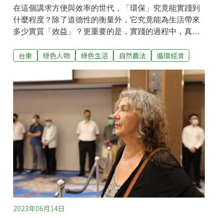
在這個講求方便與效率的世代，「環保」究竟能實踐到
什麼程度？除了道德性的衡量外，它究竟能為生活帶來
多少實質「效益」？更重要的是，實踐的過程中，真的
能為生活帶來更多美好的感受嗎？江慧儀和來自美國、
台東
綠色人物
綠色生活
自然農法
循環經濟
而後在台灣落地生根的先生孟磊（Peter Morehead），
是台灣「樸門永續生活設計」（Permaculture）的重要
推手。他們一起成立近20年的「大地旅人環境工作
室」，以樸門永續設計、適切科技、環境教育為工作核
心，並於2010年遷居台東，在都蘭成立教育基地。多年
來，他們在全台各地從社區、農村、學校，傳達包括屋
頂革命、都市與校園閒置空間規劃、居家節能生活、城
市修復以及節能輔導等永續設計概念，為友善農法及環
境教育做了最強而有力的實踐與展現。「樸門」是由澳
洲生態學家墨利森（Bill Mollison）、洪葛蘭（David
Holmgren）於1970年代所共同提出的「生態設計架
構」，是一種巧妙運用自然
2023年06月14日