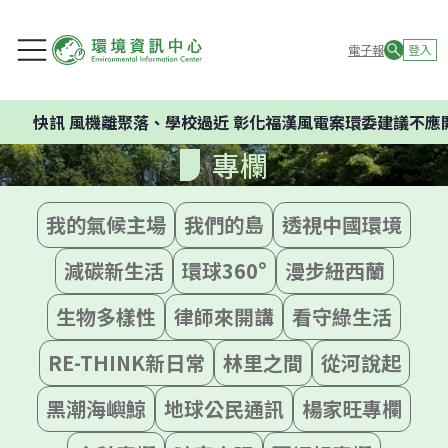
電子報
登入
風機離聚落、學校過近 彰化福漢風電案環委建議不應開發
專欄
我的氣候主場
我們的島
透視中國環境
減碳新生活
環球360°
漫步紐西蘭
生物多樣性
律師來開講
看守綠生活
RE-THINK新日常
林里之間
從河說起
黑潮海嶼鯨
地球公民通訊
楊家旺專欄