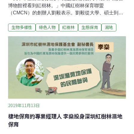
博物館裡看到紅樹林。」中國紅樹林保育聯盟
（CMCN）的創辦人劉毅表示。劉毅從大學、碩士到博
士期間，都在鑽研紅樹林生態系統，同時有組織地推動
生物多樣性
綠色人物
紅樹林
生態保育
濕地
紅樹林的保育工作，直至今日、未曾停歇。而他在紅樹
林保育工作上的努力也得到社會認可，獲得福特保育暨
環保獎 （Ford Motor Company Conservation and
Environmental Grants）及英國頂級自然保護獎項惠特萊
獎（Whitley Award）。今年（2019）劉毅受邀至「中
國綠色人物臉譜論壇」，分享豐富的紅樹林保育經驗及
倡議過程，透過論壇與台灣的公民團體對話交流。深耕
18年，劉毅為什麼鍾情於紅樹林？劉毅在福建省的莆田
市長大，在靠海的泥灘地上抓螃蟹是他最美好的童年記
憶。18歲至濱海城市廈門大學念植物學，再度拉近劉毅
與紅樹林的關係，一來是因為廈門大學有紅樹林的研究
2019年11月13日
權威，二來
棲地保育的專業經理人 李燊投身深圳紅樹林濕地
保育