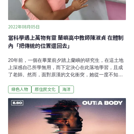
驚」，即便事情已經過了34多年，威爾森向
2022年08月05日
當科學遇上萬物有靈 蘭嶼高中教師陳淑貞 在體制
內「把傳統的位置還回去」
20年前，一個在畢業前夕踏上蘭嶼的研究生，在這土地
上深感自己所學無用，而下定決心在此落地學習，且成
了老師。然而，面對原漢的文化衝突，她從一度不知所
措，到將科學知識整合進雅美族的傳統智慧，讓曾被視
綠色人物
原住民文化
海洋
為「迷信」的原民傳統，在學校教育底下獲得翻轉及價
值。她是陳淑貞，蘭嶼高中的教師，也是默默在這塊土
地上，以教育推動一場場社會運動的工作者。文化從來
沒有進步與落後，只有強勢跟弱勢的差別出生在苗栗苑
裡的陳淑貞，從小住在山上，母親總形容她野得像男
孩，是個喜歡在山裡跑、樹上爬的孩子，她從小就喜歡
看生態紀錄片，高中開始投入賞鳥研究，她的志願是當