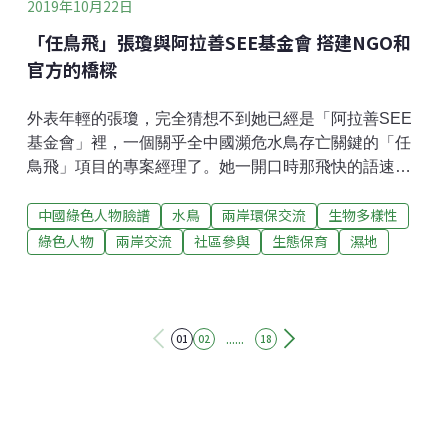
2019年10月22日
「任鳥飛」張瓊與阿拉善SEE基金會 搭建NGO和
官方的橋樑
外表年輕的張瓊，完全猜想不到她已經是「阿拉善SEE
基金會」裡，一個關乎全中國瀕危水鳥存亡關鍵的「任
鳥飛」項目的專案經理了。她一開口時那飛快的語速，
以及鏗鏘有力的聲調，在在都流露她對水鳥與濕地保育
中國綠色人物臉譜
水鳥
兩岸環保交流
生物多樣性
工作熱情的一面。「任鳥飛」是阿拉善SEE基金會守護
中國最瀕危水鳥及其棲息地的一個綜合性生態保護專
綠色人物
兩岸交流
社區參與
生態保育
濕地
案。該專案將在十年間（2016～2026）以超過100個亟
待保護的濕地和24種珍稀瀕危的水鳥為優先保護對象。
張瓊說，從2017年起至今第三年，「任鳥飛」專案已經
資助了62間機構，實施了86個重要濕地的保護項目。不
......
01
02
18
禁令人好奇，「阿拉善SEE基金會」究竟是一個什麼樣
的組織，竟擁有能擴及中國各地的資金和影響力？企業
營利也要顧生態 「阿拉善SEE基金會」扛起社會責任
2004年，一些中國企業家因有感於北京面臨沙塵暴的嚴