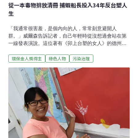
從一本毒物排放清冊 捕蝦船長投入34年反台塑人
生
「我通常很害羞，是個內向的人，常常刻意避開人
群。」威爾森告訴記者，自己年輕時從沒想過會站在第
一線發表演說。這位著有《卯上台塑的女人》的德州船
長阿嬤，他的生涯轉變始於1989年。隔年，波灣戰爭宣
環保金人獎得主
綠色人物
污染治理
布開戰的第一天，他搭了18個小時飛機首次來台灣，開
啟人生的重要轉折點。1989年6月某天，41歲的威爾森
正忙著把捕獲的魚蝦挖進冰桶，他的漁民朋友走進漁
屋，扔了一份德州地方報在桌上，要他瞧瞧。那是美國
環保署第一次公開《有害物質排放清冊》（Toxics
Release Inventory）。媒體報導指出，當時德州的有害
物質排放居全美之冠，威爾森所處的德州卡杭郡人口僅1
萬5000名，卻排出了全德州54%的土壤污染物。德州擁
有美國最多化工廠，石化業產能佔全美42%。陶氏化
學、美國鋁業等公司長期在墨西哥灣排放，1980年代的
卡杭漁民對污染已見怪不怪，「但是第一名讓我大吃一