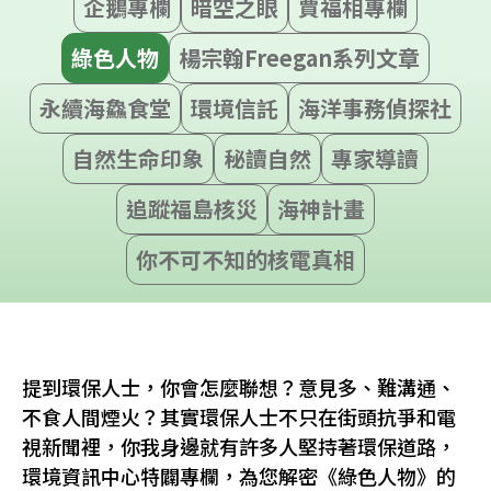
企鵝專欄
暗空之眼
賈福相專欄
綠色人物
楊宗翰Freegan系列文章
永續海鱻食堂
環境信託
海洋事務偵探社
自然生命印象
秘讀自然
專家導讀
追蹤福島核災
海神計畫
你不可不知的核電真相
提到環保人士，你會怎麼聯想？意見多、難溝通、
不食人間煙火？其實環保人士不只在街頭抗爭和電
視新聞裡，你我身邊就有許多人堅持著環保道路，
環境資訊中心特闢專欄，為您解密《綠色人物》的