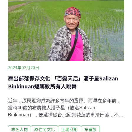
學生團體總召。她的自我認同從很小就開始，致使她常
能在重要議題上有力的發聲。她曾在網紅寫出「想找原
住民約會」並表示要很有「原住民味道」、「就是不要
已經漢化的」如此言論時，以自己的文章〈愛的方法
論〉回應，獲得許多迴響。文中她寫下：
2024年02月20日
舞出部落保存文化 「百變天后」潘子星Salizan
Binkinuan返鄉教所有人跳舞
近年，原民返鄉成為許多青年的選擇。而早在多年前，
當時40歲的布農族人潘子星（族名Salizan
Binkinuan），便選擇從台北回到花蓮的卓清部落，不只
擔任部落的前理事長，也在部落中推動傳統與現代結合
綠色人物
原住民文化
土地利用
布農族
的舞蹈，教族人、漢人、客家人跳舞，同時擔任玉山國