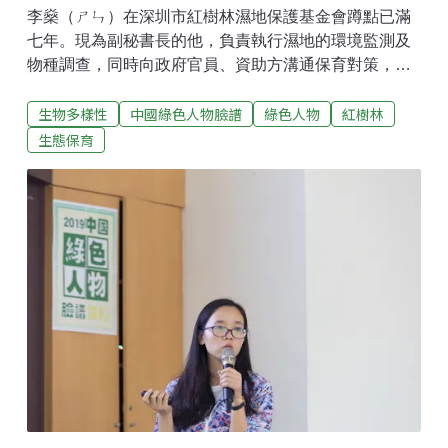
李燊（ㄕㄣ）在深圳市紅樹林濕地保護基金會蹲點已滿
七年。現為副秘書長的他，負責執行濕地的環境監測及
物種調查，同時向政府官員、資助方溝通保育對策，與
其他保育團隊合作完成保育計畫。這項工作不存在所謂
生物多樣性
中國綠色人物臉譜
綠色人物
紅樹林
的標準答案。看似無窮無盡的生態變化，正是吸引李燊
長期投入的關鍵，「我從中獲得不同的樂趣。」他舉
生態保育
例，廣東、海南的濱海紅樹林有各自的生存特色；縱使
將觀察尺度縮小到深圳某一塊濕地上，其中的物種仍保
持動態消長，絕非一成不變。在沒有標準答案的生態領
域中，李燊期待憑著長期的觀察與研究，貢獻有益於生
態多樣性的做法。「這是一份工作、一項職業，目的是
專業地把事情做好」，他拒絕將保育工作貼上道德的標
籤，強調「我們就是公益行業的專業經理人。」以感性
服務理性 先發現問題才有機會解決問題10月19日，李
燊、劉毅、周智琴及張瓊出席「2019 中國綠色人物臉譜
論壇」，分享濕地研究、保育、營造與倡議的經驗。藉
此平台與台灣的環保團體交