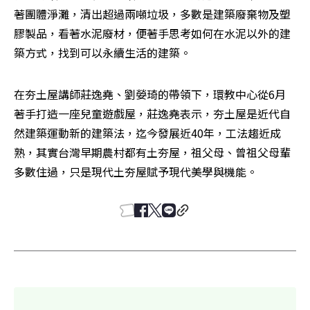
著團體淨灘，清出超過兩噸垃圾，多數是建築廢棄物及塑
膠製品，看著水泥廢材，便著手思考如何在水泥以外的建
築方式，找到可以永續生活的建築。
在夯土屋講師莊逸堯、劉嫈琦的帶領下，環教中心從6月
著手打造一座兒童遊戲屋，莊逸堯表示，夯土屋是近代自
然建築運動新的建築法，迄今發展近40年，工法趨近成
熟，其實台灣早期農村都有土夯屋，祖父母、曾祖父母輩
多數住過，只是現代土夯屋賦予現代美學與機能。