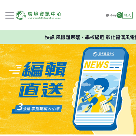
電子報
登入
快訊
風機離聚落、學校過近 彰化福漢風電