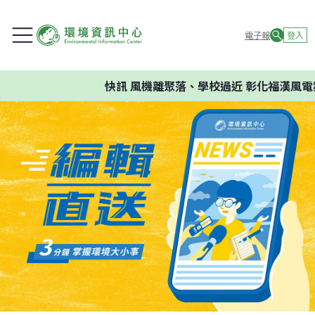
電子報
登入
快訊
風機離聚落、學校過近 彰化福漢風電