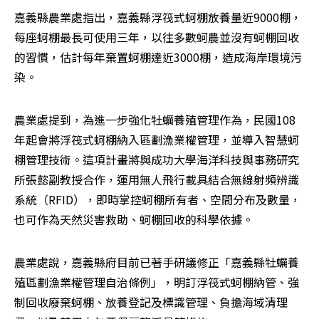
嘉義縣農業處指出，嘉義縣浮筏式蚵棚放養量近9000棚，
每座蚵棚最長可使用三年，以往多數蚵農並沒有蚵棚回收
的習慣，估計每年棄置蚵棚達近3000棚，造成海岸環境污
染。
農業處提到，為進一步強化牡蠣養殖管理作為，民國108
年起會將浮筏式蚵棚納入區劃漁業權管理，並導入智慧蚵
棚管理技術。這項計畫將與成功大學海洋科技與事務研究
所張懿副教授合作，運用無人飛行載具結合無線射頻辨識
系統（RFID），即時掌控蚵棚所有者、空間分布及數量，
也可作為天然災害救助、蚵棚回收的科學依據。
農業處說，嘉義縣府目前已著手研議修正「嘉義縣牡蠣養
殖區劃漁業權管理自治條例」，明訂浮筏式蚵棚納管、強
制回收廢棄蚵棚、放養登記及標識管理、負擔海域清理