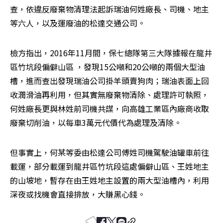
查，依違反廢棄物清理法起訴瑞油何姓廠長、司機、地主
等六人，以及運廢油的松達交通公司。
檢方指出，2016年11月間，保七總隊第三大隊據報在龍井
區竹坑段偏僻山區 ，發現15公噸和20公噸的兩個大型油
槽，進而查出發現瑞油公司掛羊頭賣狗肉；瑞油表面上回
收潤滑油再利用，但其實無廢棄物清除、處理許可執照，
何姓廠長更與林姓前司機共謀，向高雄工業區內廠商收取
廢棄切削油，以每車3萬元代價代為處理及清除。
但事實上，何某等委由松達公司傅姓司機駕駛油罐車前往
載運，部分載運到龍井區竹坑段這處偏僻山區、王姓地主
的山坡地，暫存在由王姓地主設置的兩大型油槽內，利用
深夜或找機會直接排放，大賺黑心錢。