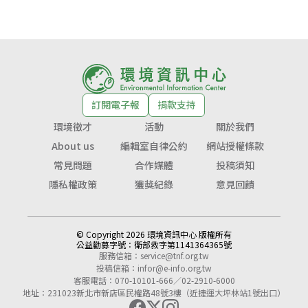
訂閱電子報
捐款支持
環境徵才
活動
關於我們
About us
編輯室自律公約
網站授權條款
常見問題
合作媒體
投稿須知
隱私權政策
獲獎紀錄
意見回饋
© Copyright 2026 環境資訊中心 版權所有
公益勸募字號：
衛部救字第1141364365號
服務信箱：
service@tnf.org.tw
投稿信箱：
infor@e-info.org.tw
客服電話：070-10101-666／02-2910-6000
地址：231023新北市新店區民權路48號3樓（近捷運大坪林站1號出口）