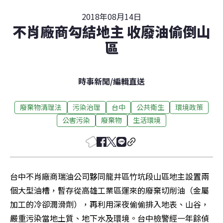
2018年08月14日
不肖廠商勾結地主 收廢油偷倒山
區
時事新聞
/
編輯直送
廢棄物清理法
污染治理
台中
公共衛生
環境政策
公害污染
廢棄物
生活環境
台中不肖廠商瑞油公司夥同龍井區竹坑段山區地主設置兩
個大型油槽，暫存從高雄工業區運來的廢棄切削油（金屬
加工的冷卻潤滑劑），再利用深夜偷偷排入地表、山谷，
嚴重污染當地土質、地下水及環境。台中檢警經一年餘偵