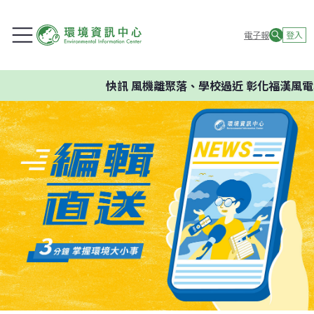
電子報
登入
快訊
風機離聚落、學校過近 彰化福漢風電