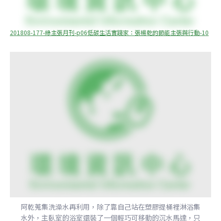
201808-177-綠主張月刊-p06低碳生活實踐家：張楊乾的節能主張與行動-10
阿乾蒐集洗澡水再利用，除了靠自己站在塑膠提桶裡淋浴集
水外，主臥室的浴室還裝了一個輕巧可移動的沉水馬達，只