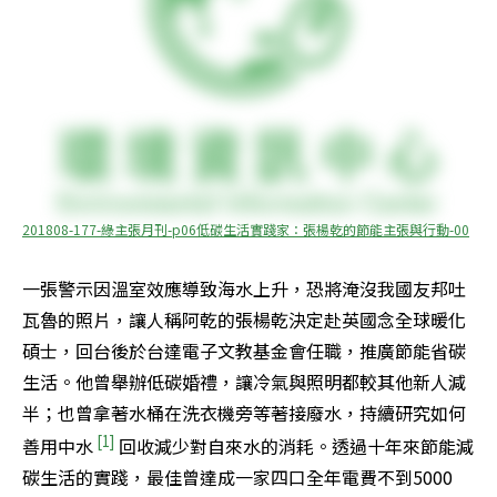
201808-177-綠主張月刊-p06低碳生活實踐家：張楊乾的節能主張與行動-00
一張警示因溫室效應導致海水上升，恐將淹沒我國友邦吐
瓦魯的照片，讓人稱阿乾的張楊乾決定赴英國念全球暖化
碩士，回台後於台達電子文教基金會任職，推廣節能省碳
生活。他曾舉辦低碳婚禮，讓冷氣與照明都較其他新人減
半；也曾拿著水桶在洗衣機旁等著接廢水，持續研究如何
 [1] 
善用中水
回收減少對自來水的消耗。透過十年來節能減
碳生活的實踐，最佳曾達成一家四口全年電費不到5000