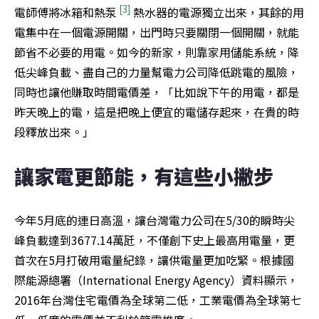
 [3] 
電師傅將冰箱和熱泵
熱水器的電源獨立出來，其餘的用
電集中在一個電源開關，出門時只要關閉一個開關，就能
節省不必要的用電。如今的新家，則靠家用儲能系統，降
低尖峰負載、盡自己的力量幫電力公司降低跳電的風險，
同時也讓他賺取時間電價差，「比如說下午的用電，都是
昨天晚上的電，這是把晚上便宜的電儲存起來，在貴的時
段釋放出來。」
讓家電更節能，有這些小撇步
今年5月底的連日高溫，讓台灣電力公司在5/30的瞬時尖
峰負載達到3677.14萬瓩，不僅創下史上最高用電量，更
首次在5月打破用電量紀錄，讓供電量更加吃緊。根據國
際能源總署（International Energy Agency）資料顯示，
2016年台灣住宅電價為全球第二低，工業電價為全球第七