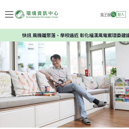
電子報
登入
訊
風機離聚落、學校過近 彰化福漢風電案環委建議不應開發