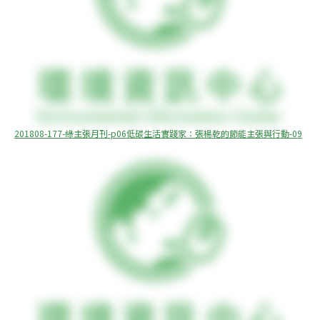
201808-177-綠主張月刊-p06低碳生活實踐家：張楊乾的節能主張與行動-09