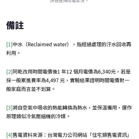
快速查詢用電狀況。
備註
[1]
中水（Reclaimed water），指經過處理的汙水回收再
利用。
[2]
阿乾改用時間電價後1 年12 個月電價為6,340元，若是
採一般累進費率為4,497 元，實驗結果證明時間電價對一
般家庭而言並不划算。
[3]
將自空氣中吸收的熱能轉換為熱水，並保溫備用，運作
原理類似冷氣壓縮機的冷媒。
[4]
售電資料來源：台灣電力公司網站「住宅類售電資訊」