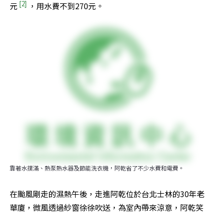
 [2] 
元
，用水費不到270元。
靠著水撲滿、熱泵熱水器及節能洗衣機，阿乾省了不少水費和電費。
在颱風剛走的濕熱午後，走進阿乾位於台北士林的30年老
華廈，微風透過紗窗徐徐吹送，為室內帶來涼意，阿乾笑