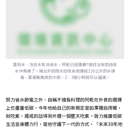
靠雨水、洗衣水和洗澡水，阿乾已經連續7個月沒有用自來
水沖馬桶了。陽台外的雨水回收系統連結220公升的水撲
滿，靠著颱風夜的大雨，2、3個小時就可以儲滿。
努力省水節電之外，自稱不擅長料理的阿乾在外食的選擇
上也盡量低碳，今年他給自己的新規定是如果獨自用餐，
就吃素，違戒的話得另外選一個整天吃素。致力推廣低碳
生活並身體力行，是他守護下一代的方式，「未來30年地