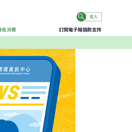
登入
綠色消費
訂閱電子報
捐款支持