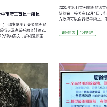
2025年10月首例非洲豬
台中市府三首長一組長
餘養豬，接著在12月4日，
方政府可以自行提早禁止。
牧場（下稱案例場）爆發非洲豬
臨轉型挑戰。台灣每日廚餘產
業損失及產業補助合計達21
豬，每天約1324公噸，養
非洲豬瘟
我們的島
萬字的彈劾案文，詳細還原案情
包含731公噸的事業廚餘，
中市府農業局局長張敬昌、
公噸則是來自家戶廚餘。禁
處組長周百俊共四人，因未
題 禁止廚餘養豬的政策宣
未核實疫調資訊、違反中央
緩載運廚餘，造成許多餐廳
遭監察院12名審查委員全票
陳明信經營的團膳公司，每
清運，因此廚餘處理費用不
養豬後，有廚餘養豬戶不滿