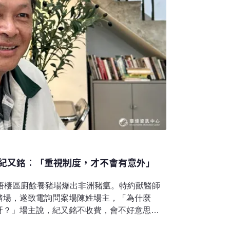
紀又銘︰「重視制度，才不會有意外」
中梧棲區廚餘養豬場爆出非洲豬瘟。特約獸醫師
豬場，遂致電詢問案場陳姓場主，「為什麼
呀？」場主說，紀又銘不收費，會不好意思。
死馬當活馬醫，「他知道我一定會通報」。紀