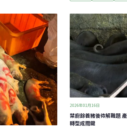
 清除違規獵具守護動物信義
視新聞網報導）花蓮遠雄海
，全面清查老舊及外來不法
洋公園海洋劇場海豚表演「跳
5具，分署也宣導改良式獵具
未來將轉型為海豚守護基地
）
不僅是一場表演，更承載著
出過程展現海豚與照護員的
2026年01月16日
禁廚餘養豬後待解難題 
轉型成關鍵