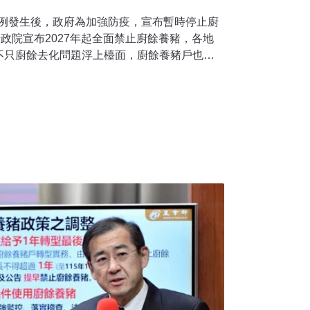
瘟首例發生後，政府為加強防疫，宣布暫時停止廚
行政院宣布2027年起全面禁止廚餘養豬，各地
不只廚餘去化問題浮上檯面，廚餘養豬戶也面
生量約2115公噸，其中有六成以上用來養
豬以外的再利用廚餘量則有791公噸。養豬廚餘
來自營養午餐、餐廳、賣場等等，另外還有593
用廚餘養豬政策上路前 業者暫緩清運廚餘成難
布後，由於有廚餘養豬戶不滿政府政策，集體暫
和團膳業者廚餘陸續堆放。餐盒聯合會理事長
天廚餘量約30桶，原本是請配合的廚餘養豬場
在成本考量內。就在政府宣布未來將禁止廚餘
政府政策，暫緩協助載運，廚餘桶只能一桶