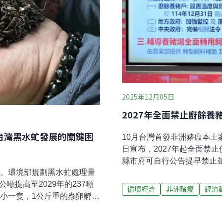
2025年12月05日
2027年全面禁止廚餘養
 台灣黑水虻發展的關鍵困
10月台灣首發非洲豬瘟本土
日宣布，2027年起全面禁
縣市府可自行公告提早禁止並
豬。環境部規劃黑水虻處理量
場，最多只有一年轉型期。
噸提高至2029年的237噸
會如何直接及間接影響畜牧
循環經濟
非洲豬瘟
經濟
小小一隻，1公斤重的蟲卵孵化
政府又有什麼配套措施？黑豬
廚餘量。黑水虻被視為廚餘處
止廚餘養豬，現在的廚餘養
無成功案例。《環境資訊中
（2025）年底前經聯合檢