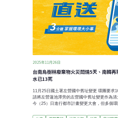
2025年11月26日
台南烏樹林廢棄物火災悶燒5天、南韓再
水已13死
11月25日國土署左營國中舊址變更 環團要求
請將左營蓮池潭旁的左營國中舊址變更作為清
今（25）日進行都市計畫變更大會，但多個
綠地過度損失，要求將綠地保留率10%納入
樓未進行限高恐危害國安，要求退回計畫。對