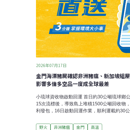
2026年07月17日
金門海漂豬屍確認非洲豬瘟、新加坡組屋
影響多倫多空品一度成全球最差
小琉球資收物啟動回運 首日約30公噸琉球鄉
15次流標後，導致島上堆積1500公噸回收物
利發包，16日啟動回運作業，順利運載約30
保局長顏幸苑偕同政風人員、12名環保局人員
鄉廢棄物堆置場、大福漁港及鹽埔漁港，全程
野火
非洲豬瘟
金門
高溫