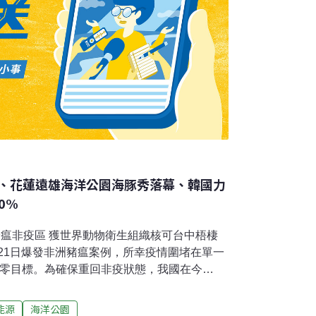
、花蓮遠雄海洋公園海豚秀落幕、韓國力
0%
豬瘟非疫區 獲世界動物衛生組織核可台中梧棲
0月21日爆發非洲豬瘟案例，所幸疫情圍堵在單一
清零目標。為確保重回非疫狀態，我國在今
向世界動物衛生組織提交申請，農業部6日表示，已
核可，恢復為非洲豬瘟自我聲明非疫區。（公
能源
海洋公園