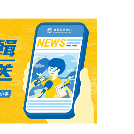
，這些豬戶僅可使用事業廚餘、動物性廢渣及
蒸煮規範（中心溫度90°C、連續蒸煮1小
載運廚餘車輛裝設GPS等措施。目前，全台八
南投縣、台中市、彰化縣、屏東縣、新竹縣、