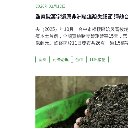
2026年02月12日
監察院萬字還原非洲豬瘟疏失細節 彈劾
去（2025）年10月，台中市梧棲區洽興畜
瘟本土首例，全國實施豬隻禁運禁宰15天，營
億餘元。監察院於11日發布共26頁、逾1.5
細節及台中市政府如何處理失當。當時任職台
環保局局長陳宏益、動保處處長林儒良、動保
廚餘
污染治理
台中
非洲豬瘟
警覺豬隻死亡數異常、對採檢疏漏因循敷衍、
防疫指令、指示挖坑將廚餘露天堆肥等疏失，
彈劾；案件亦會移送懲戒法院審理。