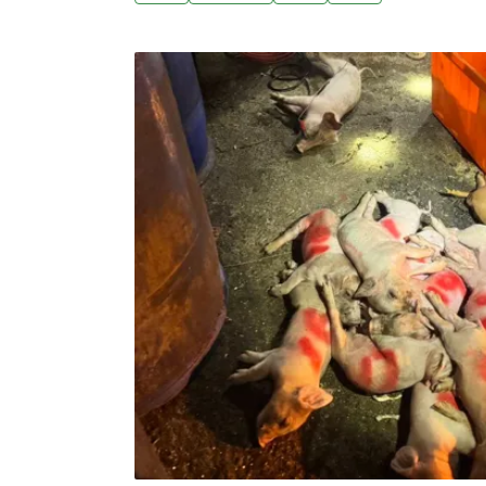
業。（中央社報導）南投東埔部落攜手林保署
鄉東埔部落族人與南投林保分署深入當地山林
人士設置的違規獵具、陷阱，2次行動共清除
用法、現行全面禁止使用獸鋏。（中央社報導