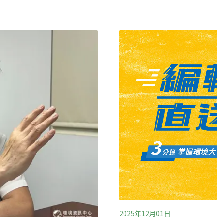
備與法規流程等角度，看黑
以繼續使用廚餘養豬。此外
 黑水虻仍缺成功案例長期投
畜禽屠宰下腳料，並落實廚餘
5～8年間，台灣業者前仆後
時），設立即時監控系統，
功的案例」。許多業者撐不
個縣市（新竹市、新北市、
信仁表示，黑水虻在國內仍
桃園市
且缺乏經驗、技術、設備，
性昆蟲，幼蟲能消化廚餘、
2025年12月01日