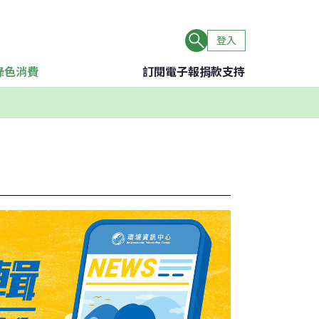
登入
綠色消費
訂閱電子報
捐款支持