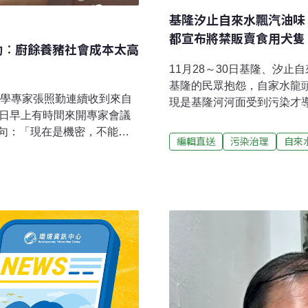
基隆汐止自來水飄汽油味
都宣布將禁販賣食用犬隻
勤︰廚餘養豬社會成本太高
11月28～30日基隆、汐
基隆的民眾抱怨，自家水龍
病學專家張照勤連續收到來自
現是基隆河河面受到污染才
2日早上有時間來開專家會議
眾先關閉飲水或馬達等設備
句：「現在是機密，不能
急應變措施，也確認檢驗結
編輯直送
污染治理
自來
，全台陷入追蹤非洲豬瘟、
樑表示，台水公司已經明確
入中央疫調小組，與30多名
下午完成第一波開罰。（公
豬隻與人員出入、廚餘流向
府：讓科學說話、保障民眾
，豬隻終解禁重新上市，農業
跨部會試驗計畫，近日引發
事件看似落幕，但張照勤接受
性與資訊不足，籲請「讓科
完——台灣要提供檢測資料
導，苗栗鐵砧山碳封存場址
）重新申請非疫區資格。他坦
一時間掌握民意，並高度重
餘養豬「是最好的方向」。
中央政策要在地方落實，
日，等待「機密」揭曉的那個