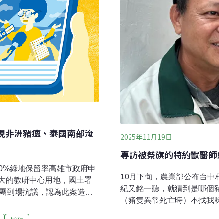
現非洲豬瘟、泰國南部淹
2025年11月19日
專訪被祭旗的特約獸醫師
10%綠地保留率高雄市政府申
10月下旬，農業部公布台
大的教研中心用地，國土署
紀又銘一聽，就猜到是哪個
環團到場抗議，認為此案造成
（豬隻異常死亡時）不找我
計畫中，也批評左營軍港旁高
紀又銘心底知道，場主是想
此高雄市府強調，都市計畫