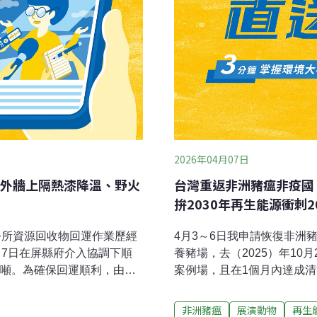
2026年04月07日
外牆上隔熱漆降溫、野火
台灣重返非洲豬瘟非疫國
拚2030年再生能源衝刺2
公所資源回收物回運作業歷經
4月3～6日我申請恢復非洲
，7日在屏縣府介入協調下順
養豬場，去（2025）年1
公噸。為確保回運順利，由環
案例場，且在1個月內達成
及8名警察，分別駐點於琉球
（2026）年2月21日，
監督裝載、運輸及卸運作
在今日獲世界動物衛生組織
非洲豬瘟
展演動物
再生