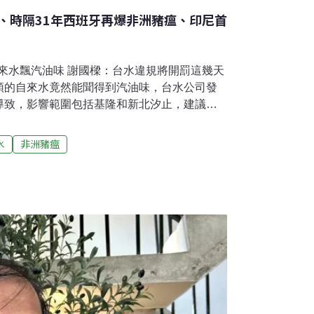
、時隔31年西班牙再爆非洲豬瘟、印尼首
止自來水飄汽油味 謝國樑：台水違規將開罰這幾天
頭的自來水竟然能聞得到汽油味，台水公司發
導致，影響範圍包括基隆和新北汐止，建議民
，盡量先把舊的存水排出來。雖然已經啟動緊
果無異味，但民眾仍無法安心，基隆市長謝國
水
非洲豬瘟
違反《飲用水管理條例》，市府最快將在週一
視新聞網報導）通霄碳封存場案爭議 苗栗縣政
權益中油公司在苗栗縣通霄鐵砧山推動碳封存
地方疑慮，縣政府今天回應，認為鄉親對安全
學說話、保障民眾權益」。聯合報今天專題報
案備受地方關心，縣長鍾東錦表示，縣府已第
視鄉親對安全性與資訊不足的疑慮。他強調，