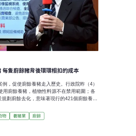
豬 每隻廚餘豬背後環環相扣的成本
案例，促使廚餘養豬走入歷史。行政院昨（4）
止使用廚餘養豬，植物性料源不在禁用範圍；各
規劃廚餘去化，意味著現行的421個廚餘養豬
每個轉型都意味成本有所變動。新政策背後，
業與環境？面臨成本可能轉嫁業者及消費者，
動物
養豬業
廚餘
轉吃飼料 豬價會有影響嗎？2027年起全面禁
豬場若在落日前仍要使用廚餘，須在今
查、獲地方政府同意，明（2026）年元旦起才可