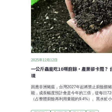
2025年12月12日
一公斤蟲能吃10噸廚餘，產業卻卡關？
境
因應非洲豬瘟，台灣2027年起將禁止廚餘餵
能，成長幅度預計會是今年的三倍，從每日72公
（占整體廚餘再利用量能約9.4%）。黑水虻
出來，可處理10公噸廚餘，約是澎湖一天的
理新希望，不少業者前仆後繼投入，近幾年卻