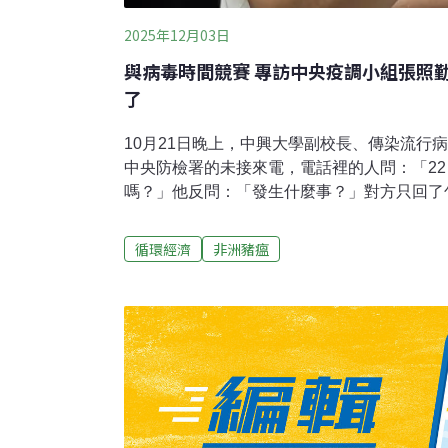
2025年12月03日
與病毒時間競賽 專訪中央疫調小組張照
了
10月21日晚上，中興大學副校長、傳染流行
中央防檢署的未接來電，電話裡的人問：「2
嗎？」他反問：「發生什麼事？」對方只回了
說。」當下他就知道，大事不妙了。那晚之後
與病毒競賽的防疫15天。張照勤臨危受命，加
循環經濟
非洲豬瘟
小組成員，用兩天時間，找出上下游關聯場、
等，把最基本但最重要的疫調做好。15天後
部規劃於2027年起全面禁止所有廚餘養豬。
《環境資訊中心》專訪時明言，後續工作還沒
及證據，才能向世界動物衛生組織（WOAH
言，這次事件讓他理解防疫成本太高，禁絕廚
兩天之內完成中央疫調報告時間回到10月21
晚上。張照勤