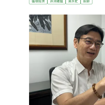
循環經濟
非洲豬瘟
黑水虻
廚餘
心》採訪專家和業者，從資金、養殖技術、設
水虻發展該如何突破重圍？業者前仆後繼投入
入黑水虻養殖及推廣的專家林信仁觀察，過去
繼投入黑水虻產業，但「至今沒有一個真正成
下去，最常見的原因其實是「資金燒光」。林
處於初期階段，業者多半不敢投入大量資金，
往往耗盡成本，只好收手。黑水虻是一種腐食
農牧有機