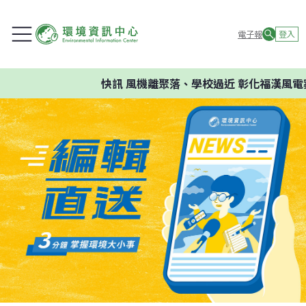
電子報
登入
快訊
風機離聚落、學校過近 彰化福漢風電