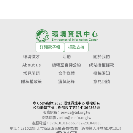
訂閱電子報
捐款支持
環境徵才
活動
關於我們
About us
編輯室自律公約
網站授權條款
常見問題
合作媒體
投稿須知
隱私權政策
獲獎紀錄
意見回饋
© Copyright 2026 環境資訊中心 版權所有
公益勸募字號：
衛部救字第1141364365號
服務信箱：
service@tnf.org.tw
投稿信箱：
infor@e-info.org.tw
客服電話：070-10101-666／02-2910-6000
地址：231023新北市新店區民權路48號3樓（近捷運大坪林站1號出口）