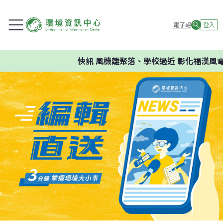
電子報
登入
快訊
風機離聚落、學校過近 彰化福漢風電