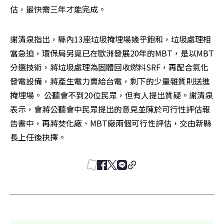
估，最快需三年才能完成。
謝清泉指出，縣內13座垃圾掩埋場幾乎飽和，垃圾處理相
當急迫，環保局另覓已在歐洲發展20年的MBT，是以MBT
分選技術，將垃圾處理為固體回收燃料SRF，再配合氣化
發電設備，將產生電力賣給台電，剩下的少量雜質則送進
掩埋場。 公聽會不到20位民眾，但有人提出質疑。謝清泉
表示，會將公聽會中民眾提出的意見並陳於可行性評估報
告書中，再將焚化廠、MBT廠兩個可行性評估，交由新縣
長上任後抉擇。