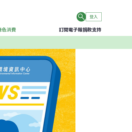
登入
綠色消費
訂閱電子報
捐款支持