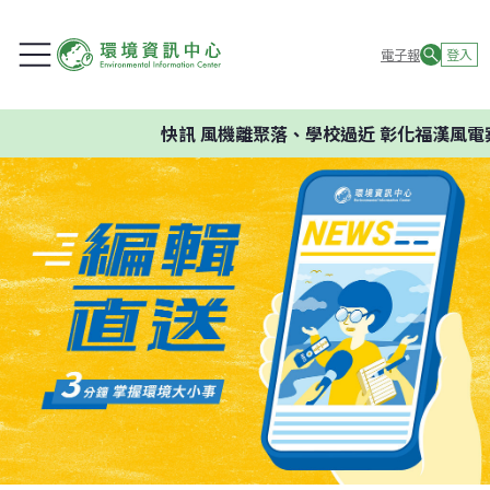
電子報
登入
快訊
風機離聚落、學校過近 彰化福漢風電