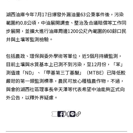
湖西油庫今年7月17日爆發外漏油量63公秉事件後，污染
範圍約0.8公頃，中油展開調查、整治及合議賠償等工作同
步展開，並擴大進行油庫周邊1200公尺內範圍的60餘口民
井與土壤等監測檢驗。

包括農政、環保與委外學術等單位，近5個月持續監測，
目前土壤與水質基本上已測不到污染，至12月份，「苯」
測值達「ND」、「甲基第三丁基醚」（MTBE）已降低較
嚴苛的第一類監測標準，農民可放心種植農作物，不過，
與會的湖西社區理事長辛天澤等代表希望中油能夠正式向
外公告，以釋外界疑慮。