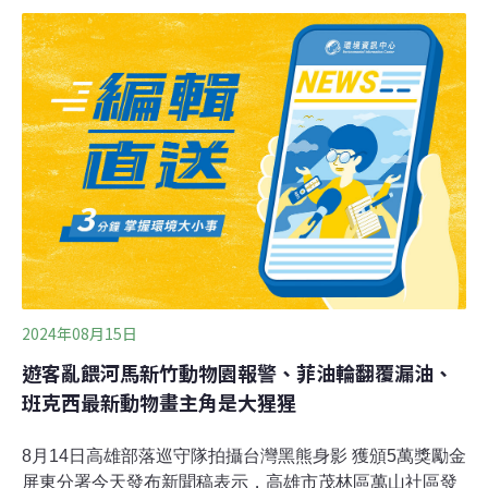
導）高雄小港上空出現橘色煙霧 將開罰中石化最重恐2000
萬16日中午過後高雄小港上空出現詭異的黃橘色煙霧，高
市環保局派員到場稽查發現，煙霧來自小港臨海產業園區
內的中石化小港廠，因設備操作溫度過低引起。環保局表
示，該廠未維持防制設備正常運作，異常排放已經停止，
相關數值符合空品標準，但將依違反空氣污染防制法開罰
10萬至2000萬元。（聯合報報導）
2024年08月15日
遊客亂餵河馬新竹動物園報警、菲油輪翻覆漏油、
班克西最新動物畫主角是大猩猩
8月14日高雄部落巡守隊拍攝台灣黑熊身影 獲頒5萬獎勵金
屏東分署今天發布新聞稿表示，高雄市茂林區萬山社區發