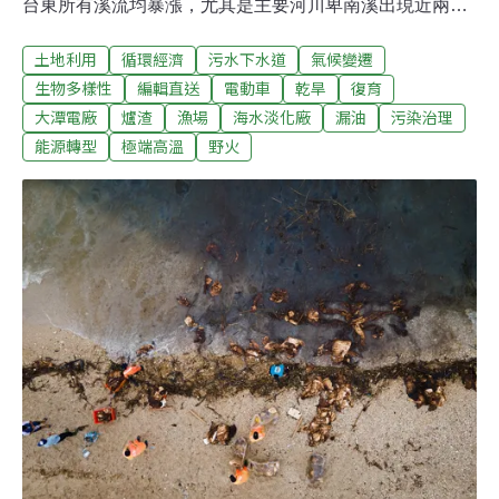
台東所有溪流均暴漲，尤其是主要河川卑南溪出現近兩年
來最大水量。也因此，卑南溪支流的主要灌溉水圳池上、
土地利用
循環經濟
污水下水道
氣候變遷
關山、鹿野、卑南圳的取水口擋水堤遭沖毀，整個縱谷線
和台東市、卑南鄉的灌溉水圳均斷水超過10天。台東市和
生物多樣性
編輯直送
電動車
乾旱
復育
縱谷水稻田再不供水，農民憂再過兩天就會長雜草。農水
大潭電廠
爐渣
漁場
海水淡化廠
漏油
污染治理
署預估15日可恢復部分供水。（中央社報導）麥寮海淡廠
能源轉型
極端高溫
野火
估2022年8月竣工 降低區內用水壓力雲林縣麥寮海水淡化
廠今年初受疫情影響，部分進口設備交貨延誤，經濟部工
業局長呂正華今天前往視察，預估明年8月完竣，屆時每
日供應10萬公噸淡水，有效降低區內用水壓力。該廠參考
美、澳先進作法，取水來源及濃縮海水採用密閉管線，濃
縮海水經過800公尺渠道充分混合後再排入大海，沒有海
事工程，也不影響海洋生態及周遭環境，可日產10萬噸淡
水，提供工業區3分之1以上用