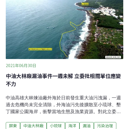
生中油6吋高壓瓦斯管線洩漏事件。然而，這起漏油及漏
氣事件，難道只有當地人有感，消息就該被埋在大量的疫
情訊息之下嗎？
2021年06月30日
中油大林廠漏油事件一週未解 立委批相關單位應變
不力
中油高雄大林煉油廠外海於日前發生重大油污洩漏，一週
過去危機尚未完全清除，外海油污先後擴散至小琉球、墾
丁國家公園海岸，衝擊當地生態及漁業資源。對此立委陳
椒華邀集在地人士、中油及相關部會，於昨（29日）召開
屏東
中油大林廠
小琉球
海洋
漏油
污染治理
記者會，要求主管機關海保署應督導中油應儘速清除油