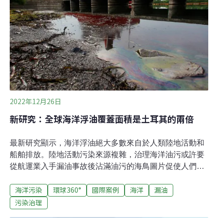
自來水，自來水就可轉供民生用水，間接緩解民生用水不
足風險。（中央社報導）
2022年12月26日
新研究：全球海洋浮油覆蓋面積是土耳其的兩倍
最新研究顯示，海洋浮油絕大多數來自於人類陸地活動和
船舶排放。陸地活動污染來源複雜，治理海洋油污或許要
從航運業入手漏油事故後沾滿油污的海鳥圖片促使人們認
識到了油類污染對海洋生態系統的影響，但海洋油類污染
海洋污染
環球360°
國際案例
海洋
漏油
並不總是來自重大石油洩漏，那些來自陸地和航船的油污
或許值得更多關注。近日，中美學者合作在《科學》上發
污染治理
表的一篇論文，首次勾勒出一幅全球海洋浮油圖。論文指