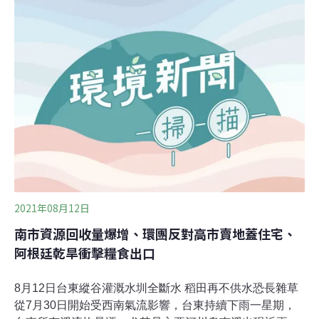
出，在2014-2019年期間，按浮油面積計算，人為來源的
浮油占全球浮油總面積的94%左右，其中絕大多數都來自
陸地活動和航運。本次研究在航運繁忙海域還觀測到了21
條與航線高度吻合的高密度浮油帶。不同於原油洩漏，多
數浮油更為輕薄，分佈更廣泛，治理也更困難。它們就像
是飄散在海洋的另一種「塑膠」，其威脅還沒有完全顯
現，但可能伴隨人類活動的增加而加劇，因此更需要防患
於未然，尤其要加強對航運業油污排放的監管和執法。
2021年08月12日
南市資源回收量爆增、環團反對高市賣地蓋住宅、
阿根廷乾旱衝擊糧食出口
8月12日台東縱谷灌溉水圳全斷水 稻田再不供水恐長雜草
從7月30日開始受西南氣流影響，台東持續下雨一星期，