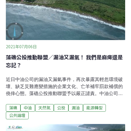
中油大林廠是全國油料輸儲及煉製重鎮，外海設有卸泊大
型油輪的輸油浮筒、水下蛇管、海底管線等附
2021年07月06日
藻礁公投推動聯盟／漏油又漏氣！ 我們是麻痺還是
忘記？
近日中油公司的漏油又漏氣事件，再次暴露其輕忽環境破
壞、缺乏災難應變措施的企業文化、亡羊補牢罰款補償的
僥倖心態。藻礁公投推動聯盟予以嚴正譴責。中油公司大
林廠於6月22日在外海卸油作業漏油50公秉（5萬公升），
藻礁
中油
天然氣
公投
漏油
能源轉型
這次是「內串浮蛇管第七節有破裂狀況」。起初中油宣稱
23日可以處理完畢；過了一週都已經開始乳化，造成污染
公共論壇
更是已經波及恆春海域，估計造成污染的面積已超過一個
台北市 。無獨有偶，7月4日傍晚台中市大雅區中清路又發