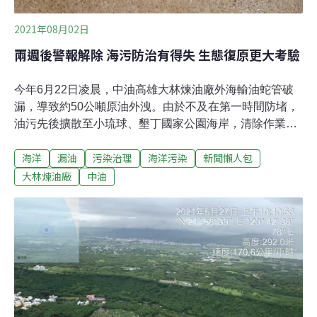
2021年08月02日
兩週後警報解除 海污防治有得失 生態復原更大考驗
今年6月22日凌晨，中油高雄大林煉油廠外海輸油蛇管破
漏，導致約50公噸原油外洩。由於不及在第一時間防堵，
油污先後擴散至小琉球、墾丁國家公園海岸，清除作業耗
時兩週，在7月8日暫告段落。中油煉油廠漏油並非第一
海洋
漏油
污染治理
海洋污染
新聞懶人包
次，專家提醒，未來更需應付隨極端氣候提升的洩漏風
險。而此次的漏油規模，可說是海委會接下行政院「重大
大林煉油廠
中油
海洋油污染緊急應變計畫」以來，首度考驗海洋保育主管
機關面對重大油污染事件的應變能力。每一次油污染事
件，都將對生態環境造成難以估計的損失。這一次，我們
邀請海保署重塑現場，並透過「6/22海洋污染事件總檢
討」公聽會的重點整理，記錄仍在進行中的調查、求償作
業，以及未來法規、制度的改善方向。油染國家公園海岸
逾1000萬求償 生態復原路仍迢近年來，從陸域到海域、本
島到離島，中油頻頻發生污染程度大小不一的漏油事故。