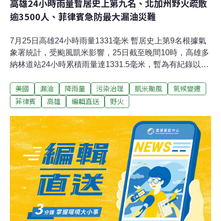
高雄24小時雨量暫居史上第九名、北加州野火疏散
逾3500人、菲律賓急防最大漏油災難
7月25日高雄24小時雨量1331毫米 暫居史上第9名根據氣
象署統計，受颱風凱米影響，25日截至晚間10時，高雄多
納林道站24小時累積雨量達1331.5毫米，暫為有紀錄以來
24小時累積雨量測站排行的第9名，已創下該站自2013年
美國
漏油
降雨量
污染治理
凱米颱風
氣候變遷
建站來的最大雨量。（中央社報導）颱風凱米農損攀升至
3.65億元 屏東2.43億元最傷颱風凱米襲台，農業部更新農
菲律賓
高雄
編輯直送
野火
業災情統計，經農糧署彙整各縣市政府查報資料至25日傍
晚5時止，農業產物及民間設施損失增至新台幣3億6503萬
元，屏東占2億4317萬元居首。（中央社報導）