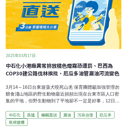
因應外在投資環境變化及商業模式考量，所進行之全球投
資策略調整，相關決策屬個別業者的投資布局規劃，不影
響離岸風電設置目標；至於業者退場的海域空間，會在後
續選商期程陸續釋出。（自由時報報導）
2025年03月17日
中石化小港廠異常排放橘色煙霧恐遭罰、巴西為
COP30建公路伐林挨批、厄瓜多油管漏油河流變色
3月14～16日台東遊蕩犬咬死山羌 保育團體籲加強管理勿
餵食淺山地區的野生動物最近頻頻出現在台東市區人口密
集的平地，但野生動物到了平地卻不一定是好事，12日台
東市建農里民眾的監視器錄下一隻山羌被遊蕩犬追咬發出
中石化
高雄
編輯直送
漏油
污染治理
厄瓜多
哀嚎聲，13日白天民眾就發現這隻山羌死亡。保育團體呼
籲，遊蕩犬還是要加強管理不要餵食。（公視新聞網報
氣候變遷