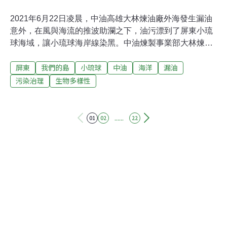
2021年6月22日凌晨，中油高雄大林煉油廠外海發生漏油
意外，在風與海流的推波助瀾之下，油污漂到了屏東小琉
球海域，讓小琉球海岸線染黑。中油煉製事業部大林煉油
廠主任工程師劉進興說明漏油原因，表示近日海象惡劣，
屏東
我們的島
小琉球
中油
海洋
漏油
高雄大林煉油廠外海第二浮筒浮蛇管，受到外力劇烈扭動
產生破裂，導致原油洩漏，初步判斷漏油少於25噸。台灣
污染治理
生物多樣性
咾咕嶼協會林佩瑜說，小琉球海域因為有黑潮支流經過，
原本西南氣流上來時，就會有很多漂流木等雜物都會飄來
小琉球，這一次的漏油地點剛好在高雄大林，海流流速非
......
01
02
22
常快，有時會到10、20節以上，加上風速又快，油污很快
就到達小琉球岸邊。受到油污影響的海域包括當地著名景
點花瓶岩、白砂港、中澳沙灘、漁埕尾保育區等地，根據
屏東縣環保局水污染防治科的統計，小琉球13公里長度的
海岸線，就有10公里左右受到污染。海洋生態影像工作者
蘇淮第一時間就趕到現場，他從空拍機看到，主要是小琉
球東北邊的這一段海岸線受到影響，由