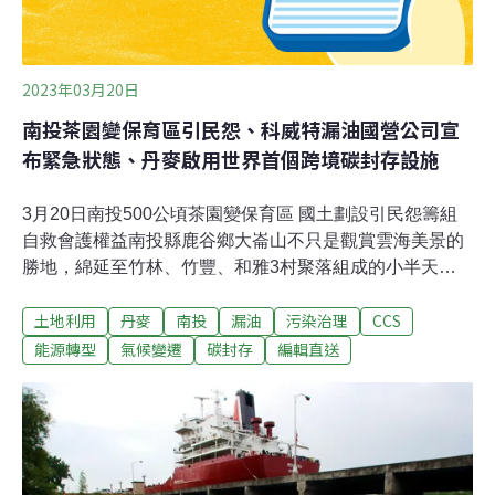
2023年03月20日
南投茶園變保育區引民怨、科威特漏油國營公司宣
布緊急狀態、丹麥啟用世界首個跨境碳封存設施
3月20日南投500公頃茶園變保育區 國土劃設引民怨籌組
自救會護權益南投縣鹿谷鄉大崙山不只是觀賞雲海美景的
勝地，綿延至竹林、竹豐、和雅3村聚落組成的小半天休
閒農業區，種植的茶樹面積廣達500多公頃，更是全鄉十
土地利用
丹麥
南投
漏油
污染治理
CCS
分重要的高山茶區，惟在中央國土政策計畫下，全被劃設
為國土保育區，引發地方民眾惶恐、驚慌又憤怒，目前已
能源轉型
氣候變遷
碳封存
編輯直送
積極籌組自救會，盼縣府也能與農友站在同一陣線向中央
據理力爭。（自由時報報導）台南安平再生水廠啟用 4月
底每天供水南科2萬噸水情吃緊，台南市安平再生水廠20
日啟用通水，每天供水南科1萬公噸，4月底再增至2萬公
噸，台南市長黃偉哲表示，雖僅供產業使用，但產業少用