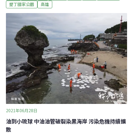
污，並檢討應變中心的成立運作、除污作業、開罰是否有
墾丁國家公園
高雄
疑慮，後續務必對事故檢討、究責處罰。海面油污面積超
過台北市 衝擊小琉球、墾丁生態 中油高雄大林煉油廠外
海的2號浮筒，22日發生重大油污洩漏事故，中油預估最
大洩漏值為5萬公升。由於未能於第一時間有效防堵油污
從源頭（2號浮筒）擴散，油污在第一日就隨海流飄至小
琉球岸際，嚴重衝擊正值生產季節的海龜生態；此外26日
更發現油污已蔓延至墾丁國家公園海域，恐使當地正歷經
白化衝擊的珊瑚礁生態系更加危急。事發一週以來，本次
油污至今仍未完全清除，不只造成重大生態污染，也衝擊
漁業及觀光資源。昨日立委陳椒華對此召開記
2021年06月28日
油到小琉球 中油油管破裂染黑海岸 污染危機持續擴
散