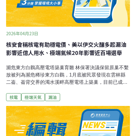
CEOBS），雖然截至目前受伊朗攻擊的船隻多為散裝貨
船。然而，仍有少數載滿原油的油輪通過海灣，
2026年04月23日
核安會稱核電有助穩電價、美以伊交火釀多起漏油
影響近億人用水、極端氣候20年影響近百場選舉
瀕危東方白鸛高壓電塔築巢育雛 林保署決議保留原巢不繫
放被列為瀕危稀珍東方白鸛，1月底被民眾發現在雲林縣
二崙、崙背交界的濁水溪畔高壓電塔上築巢，目前已成功
繁殖3隻雛鳥，吸引大批愛鳥人士前往拍攝記錄。經農業
核電
極端天氣
漏油
部林保署邀學者專家研議，決定今年先保留原巢，不做繫
放；而當地生態協會則希望林保署能成立東方白鸛繁殖專
案，提出因應。（公視新聞網報導）3-1、3-2風場爆解約
潮 經濟部尊重業者投資布局外界關注離岸風電爆出解約
潮，經濟部能源署晚間回應，離岸風電產業為資本密集行
業，風場設置涉及融資相關議題，尊重國內外綠能開發商