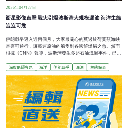
2026年04月27日
衛星影像直擊 戰火引爆波斯灣大規模漏油 海洋生態
岌岌可危
伊朗戰爭邁入近兩個月，大家最關心的莫過於荷莫茲海峽
是否可通行，讓載運原油的船隻到各國解燃眉之急。然而
根據《CNN》報導，波斯灣發生多起石油洩漏事件，已經
造成自然生態不可逆的破壞，連從太空拍攝的衛星影像也
深度低碳專題
海洋
伊朗戰爭
漏油
生態保育
清晰可見。荷莫茲海峽不只承載全球約1/5的石油運量，同
時也擁有全波斯灣覆蓋率最高、最多樣的珊瑚。科學家示
警，漏油事件可能影響成千上萬的人們，尤其是伊朗沿海
地區的居民，甚至影響到海洋生物，海龜、海豚和鯨魚可
能會誤食石油或被困在油污中。《CNN》指出，截至17
日，大約有2000艘船隻受困海灣，共載有約210億公升石
油。而自戰爭爆發以來，波斯灣及荷莫茲海峽附近至少發
生了16起船隻襲擊事件。根據非政府組織衝突與環境觀察
站（The Conflict and Environment Observatory，簡稱