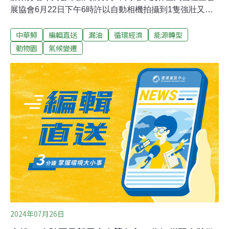
展協會6月22日下午6時許以自動相機拍攝到1隻強壯又健
康的台灣黑熊，畫面中黑熊雄赳赳氣昂昂在鏡頭前踱步。
中華鱘
編輯直送
漏油
循環經濟
能源轉型
屏東分署指出，協會是今年高雄地區第一個拍攝到黑熊的
巡守隊，為感謝巡守隊保護台灣黑熊，副分署長朱木生13
動物園
氣候變遷
日頒發5萬元棲地監測獎勵金。（中央社報導）台水：AI漏
水檢測系統獲IWA獎項 將持續創新應用技術台水上午在加
拿大多倫多舉辦的2024國際水協會（IWA）世界水大會暨
展覽會（WWCE）獲頒「專案創新獎」（Project
Innovation Awards, PIA），該獎項是 IWA 表彰國際水務
公司在水資源管理及創新技術方面的卓越表現，李嘉榮親
自率領研發團隊前往多倫多受獎。
2024年07月26日