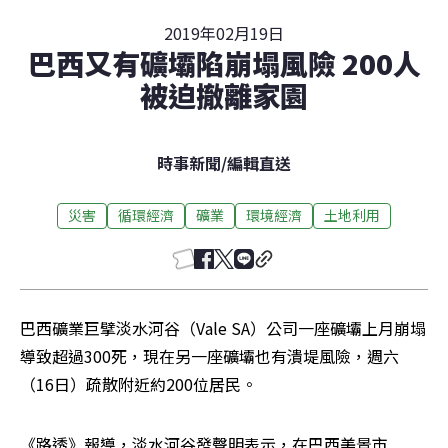
2019年02月19日
巴西又有礦壩陷崩塌風險 200人
被迫撤離家園
時事新聞
/
編輯直送
災害
循環經濟
礦業
環境經濟
土地利用
巴西礦業巨擘淡水河谷（Vale SA）公司一座礦壩上月崩塌
導致超過300死，現在另一座礦壩也有潰堤風險，週六
（16日）疏散附近約200位居民。
《路透》報導，淡水河谷發聲明表示，在巴西美景市