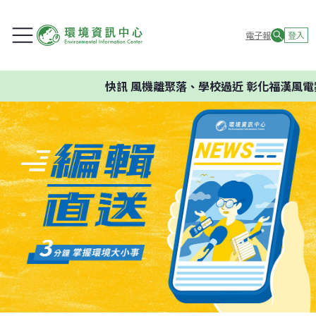
電子報
登入
快訊
風機離聚落、學校過近 彰化福漢風電