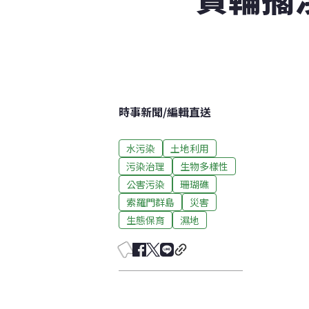
時事新聞
/
編輯直送
水污染
土地利用
污染治理
生物多樣性
公害污染
珊瑚礁
索羅門群島
災害
生態保育
濕地