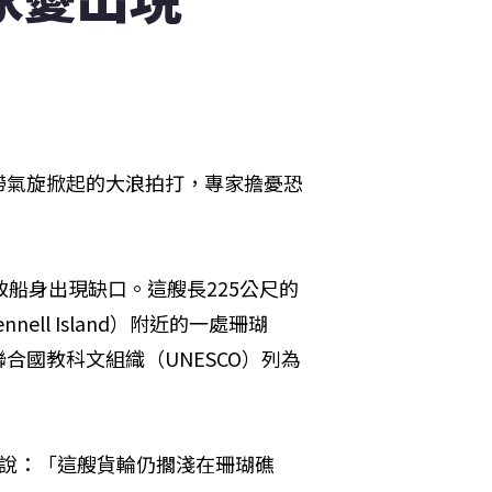
帶氣旋掀起的大浪拍打，專家擔憂恐
，導致船身出現缺口。這艘長225公尺的
nell Island）附近的一處珊瑚
合國教科文組織（UNESCO）列為
s）說：「這艘貨輪仍擱淺在珊瑚礁