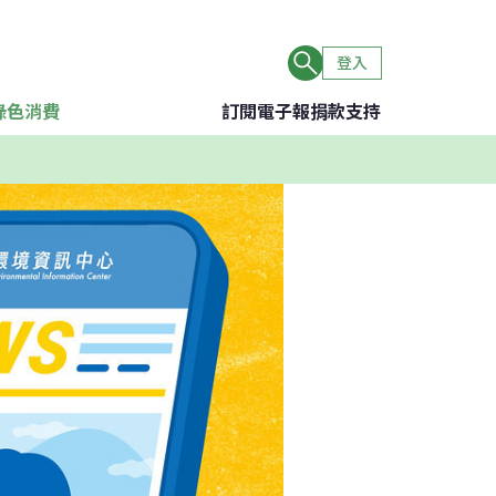
登入
綠色消費
訂閱電子報
捐款支持