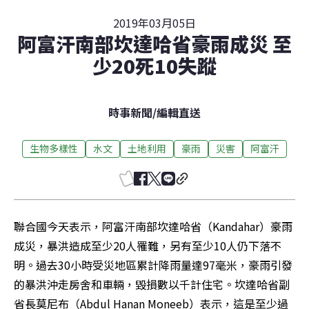
2019年03月05日
阿富汗南部坎達哈省豪雨成災 至
少20死10失蹤
時事新聞
/
編輯直送
生物多樣性
水文
土地利用
豪雨
災害
阿富汗
聯合國今天表示，阿富汗南部坎達哈省（Kandahar）豪雨
成災，暴洪造成至少20人罹難，另有至少10人仍下落不
明。過去30小時受災地區累計降雨量達97毫米，豪雨引發
的暴洪沖走房舍和車輛，毀損數以千計住宅。坎達哈省副
省長莫尼布（Abdul Hanan Moneeb）表示，這是至少過