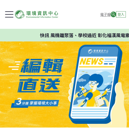
電子報
登入
快訊
風機離聚落、學校過近 彰化福漢風電案