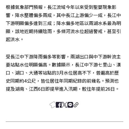
根據氣象部門預報，長江流域今年以來受到聖嬰現象影
響，降水整體偏多兩成，其中長江上游偏少一成，長江中
下游明顯偏多達到三成；降水偏多地區以兩湖水系最為明
顯，該地近期持續陰雨，多條河流水位超過警戒，甚至引
起洪水。
受長江中下游降雨偏多等影響，兩湖出口與中下游幹流主
要站點水位明顯偏高。數據顯示，長江中下游七里山、漢
口、湖口、大通等站點的3月水位居高不下，普遍高於歷
史同期約4公尺，皆位居往年同期紀錄的前幾名。預測也
提及湖南、江西6日即提早進入汛期，較往年提前26日。