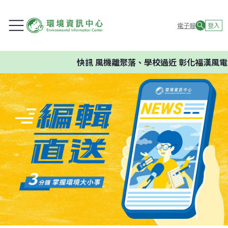
電子報
登入
快訊
風機離聚落、學校過近 彰化福漢風電