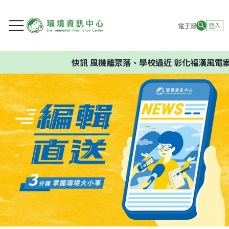
電子報
登入
快訊
風機離聚落、學校過近 彰化福漢風電案