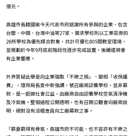
億元。
高雄市長韓國瑜今天代表市府感謝所有參與的企業，包含
台塑、中鋼、台灣中油等27家，需求學校則以工業區旁的
26所學校為優先媒合對象，共計可優化805間教室環境，
並規劃於今年9月底前階段性逐步完成設置，後續還將會
有企業響應。
外界質疑此舉是向企業強取「不樂之捐」、變相「收保護
費」，環保局長袁中新強調，號召廠商認養學校，並非募
款，是一起做社會公益，由廠商自由認養學校空氣清淨機
及冷氣機。整個過程公開透明，也有召開公聽會向廠商說
明，絕對沒有派稽查員向工廠募款之事。
「窮要窮得有骨氣，高雄市府不可能、也不容許有不樂之