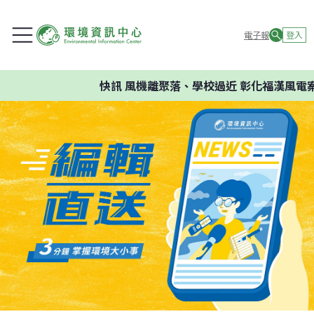
電子報
登入
快訊
風機離聚落、學校過近 彰化福漢風電案