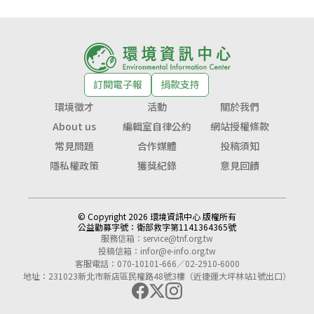
訂閱電子報
捐款支持
環境徵才
活動
關於我們
About us
編輯室自律公約
網站授權條款
常見問題
合作媒體
投稿須知
隱私權政策
獲獎紀錄
意見回饋
© Copyright 2026 環境資訊中心 版權所有
公益勸募字號：
衛部救字第1141364365號
服務信箱：
service@tnf.org.tw
投稿信箱：
infor@e-info.org.tw
客服電話：070-10101-666／02-2910-6000
地址：231023新北市新店區民權路48號3樓（近捷運大坪林站1號出口）