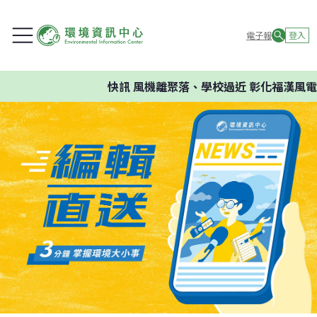
電子報
登入
快訊
風機離聚落、學校過近 彰化福漢風電