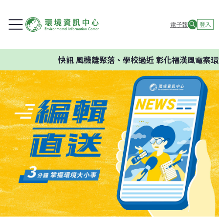
電子報
登入
快訊
風機離聚落、學校過近 彰化福漢風電案環