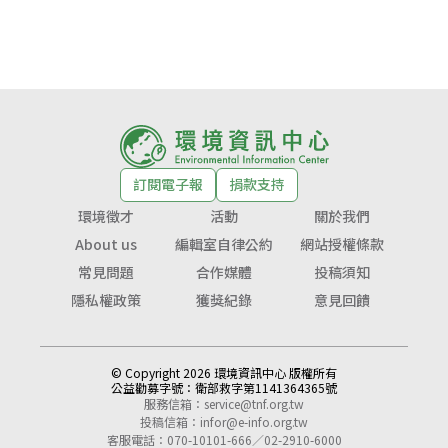
訂閱電子報
捐款支持
環境徵才
活動
關於我們
About us
編輯室自律公約
網站授權條款
常見問題
合作媒體
投稿須知
隱私權政策
獲獎紀錄
意見回饋
© Copyright 2026 環境資訊中心 版權所有
公益勸募字號：
衛部救字第1141364365號
服務信箱：
service@tnf.org.tw
投稿信箱：
infor@e-info.org.tw
客服電話：070-10101-666／02-2910-6000