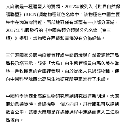
大麻鳽是一種體型大的鷺類，2012年被列入《世界自然保
護聯盟》(IUCN)瀕危物種紅色名錄中。該物種在中國主要
集中在渤海灣附近，西部地區僅有新疆有一小部分區域，
2017年出版發行的《中國鳥類分類與分佈名錄（第三
版）》提到，該物種在西藏和青海沒有分佈記錄。
三江源國家公園曲麻萊管理處生態環境與自然資源管理局
局長尕塔表示，該隻「大鳥」由生態管護員白瑪久美在當
地一戶牧民家的倉庫裡發現，由於從來未見過該物種，便
向中國科學院西北高原生物研究所專家進行了求證。
中國科學院西北高原生物研究所副研究員連新明說，大麻
鳽幼鳥遷徙時，會隨機朝一個方向飛，飛行距離可以達到
數百公里，該隻大麻鳽是在遷徙過程中迷路而進入三江源
區域內。