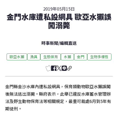
2019年05月15日
金門水庫遭私設網具 歐亞水獺誤
闖溺斃
時事新聞
/
編輯直送
歐亞水獺
漁具
生態保育
水獺
金門
生物多樣性
金門縣金沙水庫內遭私設網具，保育類動物歐亞水獺誤闖
後無法逃出溺斃。縣府表示，此舉已違反水庫蓄水管理辦
法及野生動物保育法等相關規定，最重可裁處6月到5年有
期徒刑。