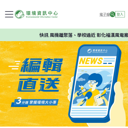
電子報
登入
快訊
風機離聚落、學校過近 彰化福漢風電案