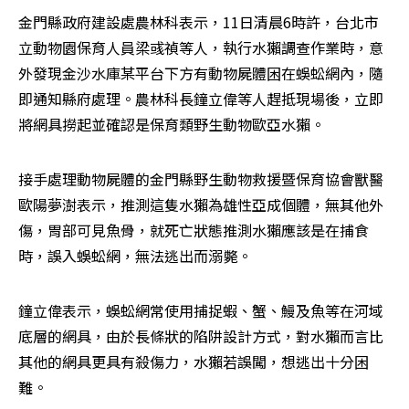
金門縣政府建設處農林科表示，11日清晨6時許，台北市
立動物園保育人員梁彧禎等人，執行水獺調查作業時，意
外發現金沙水庫某平台下方有動物屍體困在蜈蚣網內，隨
即通知縣府處理。農林科長鐘立偉等人趕抵現場後，立即
將網具撈起並確認是保育類野生動物歐亞水獺。
接手處理動物屍體的金門縣野生動物救援暨保育協會獸醫
歐陽夢澍表示，推測這隻水獺為雄性亞成個體，無其他外
傷，胃部可見魚骨，就死亡狀態推測水獺應該是在捕食
時，誤入蜈蚣網，無法逃出而溺斃。
鐘立偉表示，蜈蚣網常使用捕捉蝦、蟹、鰻及魚等在河域
底層的網具，由於長條狀的陷阱設計方式，對水獺而言比
其他的網具更具有殺傷力，水獺若誤闖，想逃出十分困
難。