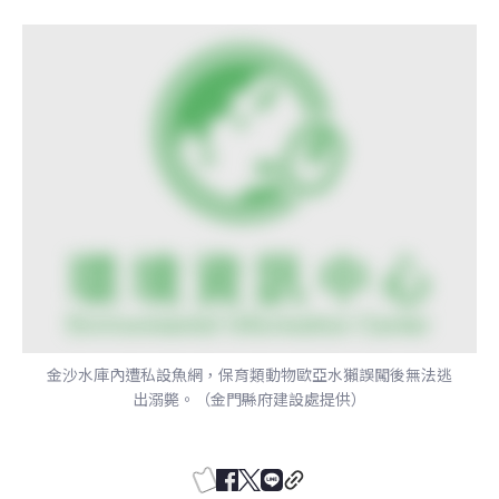
金沙水庫內遭私設魚網，保育類動物歐亞水獺誤闖後無法逃
出溺斃。（金門縣府建設處提供）