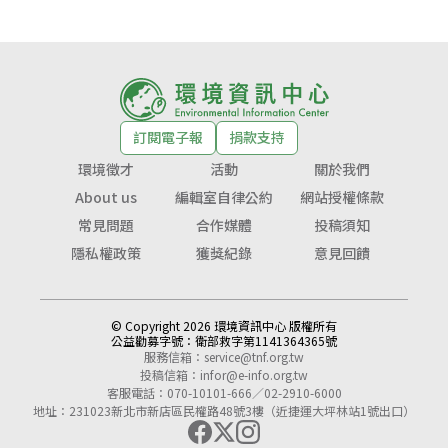
訂閱電子報
捐款支持
環境徵才
活動
關於我們
About us
編輯室自律公約
網站授權條款
常見問題
合作媒體
投稿須知
隱私權政策
獲獎紀錄
意見回饋
© Copyright 2026 環境資訊中心 版權所有
公益勸募字號：
衛部救字第1141364365號
服務信箱：
service@tnf.org.tw
投稿信箱：
infor@e-info.org.tw
客服電話：070-10101-666／02-2910-6000
地址：231023新北市新店區民權路48號3樓（近捷運大坪林站1號出口）