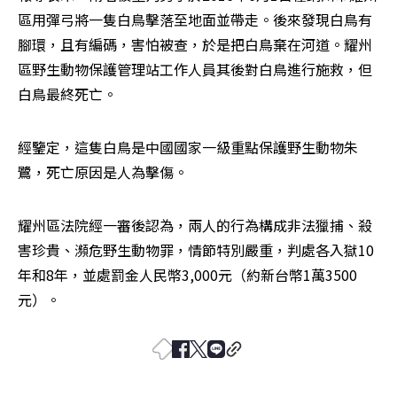
區用彈弓將一隻白鳥擊落至地面並帶走。後來發現白鳥有
腳環，且有編碼，害怕被查，於是把白鳥棄在河道。耀州
區野生動物保護管理站工作人員其後對白鳥進行施救，但
白鳥最終死亡。
經鑒定，這隻白鳥是中國國家一級重點保護野生動物朱
鷺，死亡原因是人為擊傷。
耀州區法院經一審後認為，兩人的行為構成非法獵捕、殺
害珍貴、瀕危野生動物罪，情節特別嚴重，判處各入獄10
年和8年，並處罰金人民幣3,000元（約新台幣1萬3500
元）。