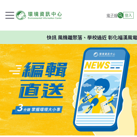
電子報
登入
快訊
風機離聚落、學校過近 彰化福漢風電