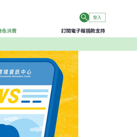
登入
綠色消費
訂閱電子報
捐款支持