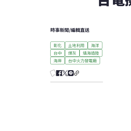
時事新聞
/
編輯直送
彰化
土地利用
海洋
台中
煤灰
填海造陸
海岸
台中火力發電廠