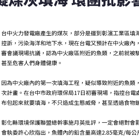
台中火力發電廠產生的煤灰，部分是運到彰濱工業區填
控訴，污染海洋和地下水，現在台電又預計在中火廠內
審會議現場抗議，認為中火廠區附近的魚類，之前就被
甚至危害人們身體健康。
因為中火廠內的第一次填海工程，疑似導致附近的魚類
次計畫。在台中市政府環保局17日初審現場，指控台電
布包起來就要填海，不只造成生態威脅，甚至透過食物
彰化縣環境保護聯盟總幹事施月英批評，一定會絕對會
會執委許心欣指出，魚體內的鉛含量高達2.85毫克/每公