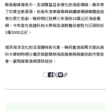
縣長賴峰偉表示，澎湖豐富且多樣化的海底珊瑚，礁孕育
了珍貴生態資源，但長年漁業廢棄網具纏繞珊瑚礁體造成
老化死亡悲劇，縣府明訂目標三年清除18萬公尺海底覆
網，今年度在高雄科技大學與澎湖救難協會戮力已清除近
3萬5000公尺。
增添海洋活化的活潑趣味新元素，縣府農漁局再次委託高
科大舉辦時裡沙灘貝殼館舉辦海底廢棄網具藝術創作發表
會，展現廢棄漁網清除成效。