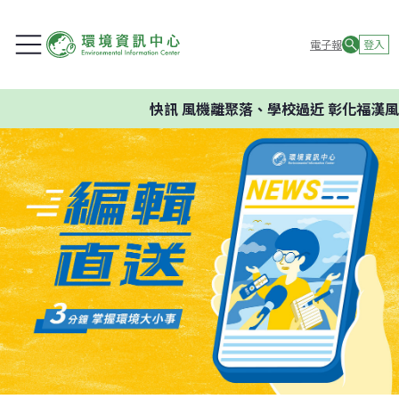
電子報
登入
快訊
風機離聚落、學校過近 彰化福漢風