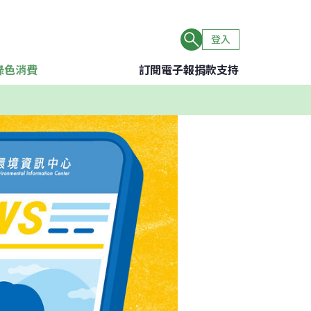
登入
綠色消費
訂閱電子報
捐款支持