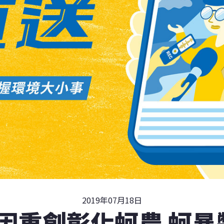
2019年07月18日
因重創彰化蚵農 蚵暴斃