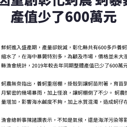
產值少了600萬元
鮮蚵進入盛產期，產量卻銳減，彰化縣共有600多戶養
縮水了，在海中暴斃特別多，為顧及市場，價格並未大
縣漁會統計，2019年較去年同期整體產值已少了600萬
蚵農無奈指出，養蚵重搭棚，掛殼到讓蚵苗附著，育苗到採
月緊密的幾場暴雨，加上怪浪，讓蚵棚倒了不少。 蚵農
量增加，影響海水鹹度不夠，加上水質混濁，造成蚵仔在
漁會總幹事陳諸讚表示，不知是氣候，還是海洋污染等