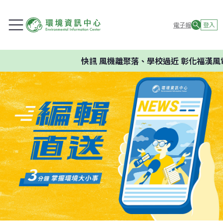
電子報
登入
快訊
風機離聚落、學校過近 彰化福漢風