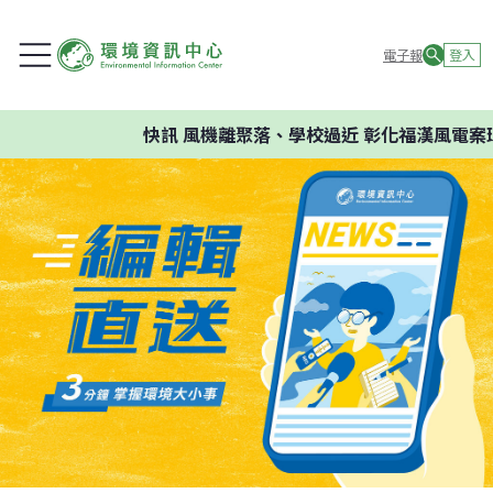
電子報
登入
快訊
風機離聚落、學校過近 彰化福漢風電案環