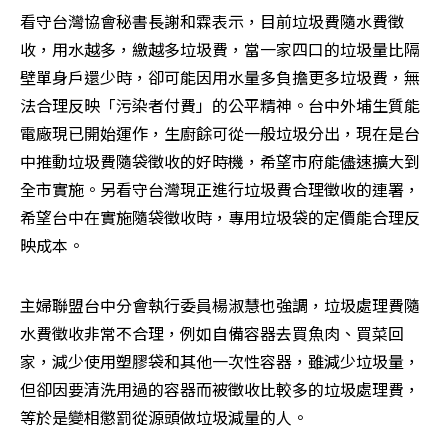
看守台灣協會秘書長謝和霖表示，目前垃圾費隨水費徵
收，用水越多，繳越多垃圾費，當一家四口的垃圾量比隔
壁單身戶還少時，卻可能因用水量多負擔更多垃圾費，無
法合理反映「污染者付費」的公平精神。台中外埔生質能
電廠現已開始運作，生廚餘可從一般垃圾分出，現在是台
中推動垃圾費隨袋徵收的好時機，希望市府能儘速擴大到
全市實施。另看守台灣現正進行垃圾費合理徵收的連署，
希望台中在實施隨袋徵收時，專用垃圾袋的定價能合理反
映成本。
主婦聯盟台中分會執行委員楊淑慧也強調，垃圾處理費隨
水費徵收非常不合理，例如自備容器去買魚肉、買菜回
家，減少使用塑膠袋和其他一次性容器，雖減少垃圾量，
但卻因要清洗用過的容器而被徵收比較多的垃圾處理費，
等於是變相懲罰從源頭做垃圾減量的人。