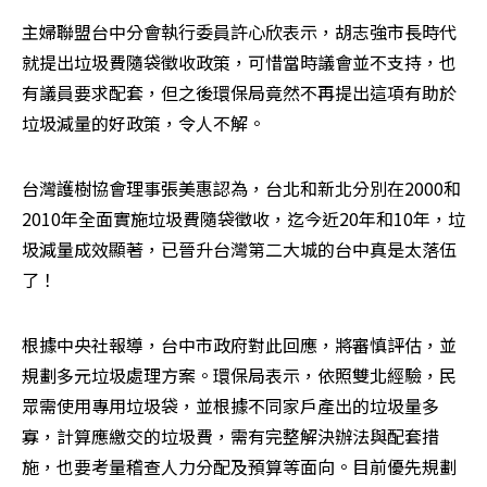
主婦聯盟台中分會執行委員許心欣表示，胡志強市長時代
就提出垃圾費隨袋徵收政策，可惜當時議會並不支持，也
有議員要求配套，但之後環保局竟然不再提出這項有助於
垃圾減量的好政策，令人不解。
台灣護樹協會理事張美惠認為，台北和新北分別在2000和
2010年全面實施垃圾費隨袋徵收，迄今近20年和10年，垃
圾減量成效顯著，已晉升台灣第二大城的台中真是太落伍
了！
根據中央社報導，台中市政府對此回應，將審慎評估，並
規劃多元垃圾處理方案。環保局表示，依照雙北經驗，民
眾需使用專用垃圾袋，並根據不同家戶產出的垃圾量多
寡，計算應繳交的垃圾費，需有完整解決辦法與配套措
施，也要考量稽查人力分配及預算等面向。目前優先規劃