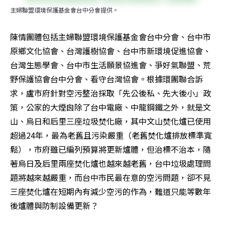
主婦聯盟環境保護基金會台中分會提供。
陳情團體包括主婦聯盟環境保護基金會台中分會、台中市
原鄉文化協會、台灣護樹協會、台中市新環境促進協會、
台灣生態學會、台中市生活願景協進會、爭好氣聯盟、荒
野保護協會台中分會、看守台灣協會。根據環團聯合訴
求，盧市府針對空污整治採取「先公後私、先大後小」政
策，公家的大煙囪除了台中電廠、中龍鋼鐵之外，就是文
山、烏日和后里三座垃圾焚化廠，其中文山焚化爐已使用
超過24年，最為老舊且污染嚴重（老舊焚化爐排放標準寬
鬆），市府雖已編列預算將更新爐體，但治標不治本，隨
著烏日及后里兩座焚化爐也越來越老舊，台中垃圾處理問
題將越來越嚴重，而台中市民最在意的空污問題，卻不見
三座焚化爐在短期內有減少空污的作為，難道只能等數年
後爐體與防制設備更新？