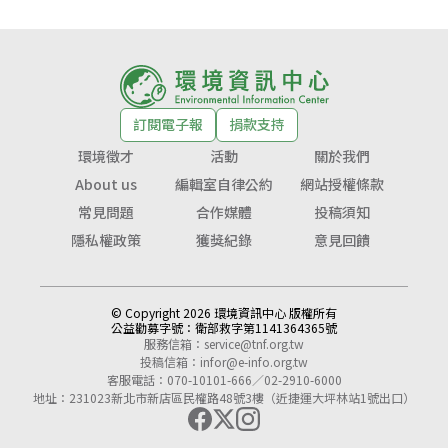
訂閱電子報
捐款支持
環境徵才
活動
關於我們
About us
編輯室自律公約
網站授權條款
常見問題
合作媒體
投稿須知
隱私權政策
獲獎紀錄
意見回饋
© Copyright 2026 環境資訊中心 版權所有
公益勸募字號：
衛部救字第1141364365號
服務信箱：
service@tnf.org.tw
投稿信箱：
infor@e-info.org.tw
客服電話：070-10101-666／02-2910-6000
地址：231023新北市新店區民權路48號3樓（近捷運大坪林站1號出口）