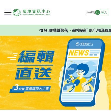
電子報
登入
快訊
風機離聚落、學校過近 彰化福漢風電