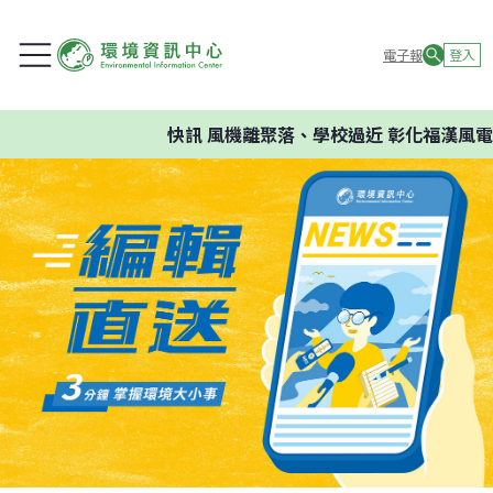
電子報
登入
快訊
風機離聚落、學校過近 彰化福漢風電