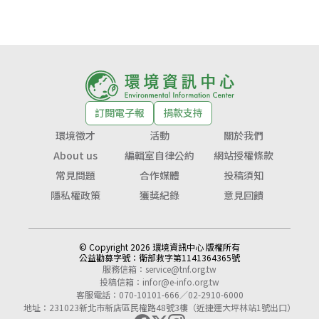
訂閱電子報
捐款支持
環境徵才
活動
關於我們
About us
編輯室自律公約
網站授權條款
常見問題
合作媒體
投稿須知
隱私權政策
獲獎紀錄
意見回饋
© Copyright 2026 環境資訊中心 版權所有
公益勸募字號：
衛部救字第1141364365號
服務信箱：
service@tnf.org.tw
投稿信箱：
infor@e-info.org.tw
客服電話：070-10101-666／02-2910-6000
地址：231023新北市新店區民權路48號3樓（近捷運大坪林站1號出口）