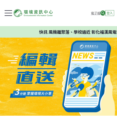
電子報
登入
快訊
風機離聚落、學校過近 彰化福漢風電