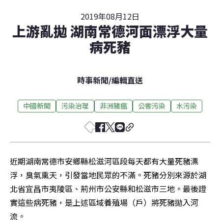
2019年08月12日
上游亂拋 湖南常德河面漂浮大量
病死豬
時事新聞
/
編輯直送
中國新聞
污染治理
非洲豬瘟
公害污染
水污染
近期湖南常德市安鄉縣松滋河區段每天都有大量死豬漂
浮，臭氣熏天，引發當地民眾的不滿。死豬分別來源於湖
北省宜昌市夷陵區、荊州市公安縣和松滋市三地。最後證
實這些病死豬，是上述區域養殖場（戶）將死豬拋入河
流。