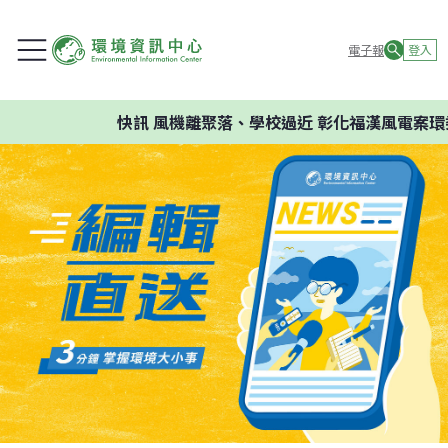
電子報
登入
快訊
風機離聚落、學校過近 彰化福漢風電案環