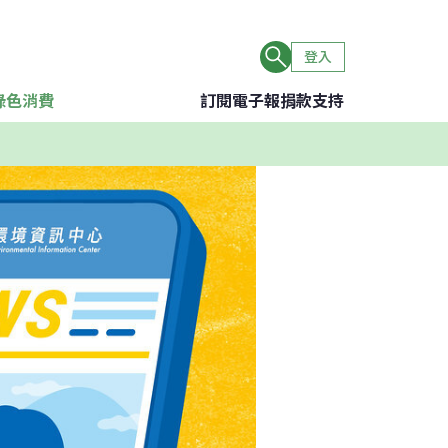
登入
綠色消費
訂閱電子報
捐款支持