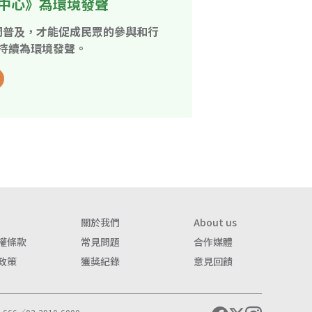
中心》為環境發聲
開普及，才能促成民眾的參與和行
持續為環境發聲。
關於我們
About us
權條款
常見問題
合作媒體
政策
獲獎紀錄
意見回饋