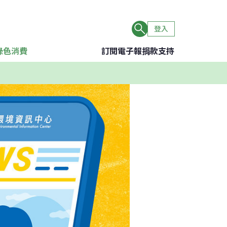
登入
綠色消費
訂閱電子報
捐款支持