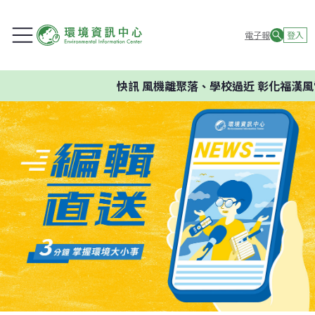
電子報
登入
快訊
風機離聚落、學校過近 彰化福漢風