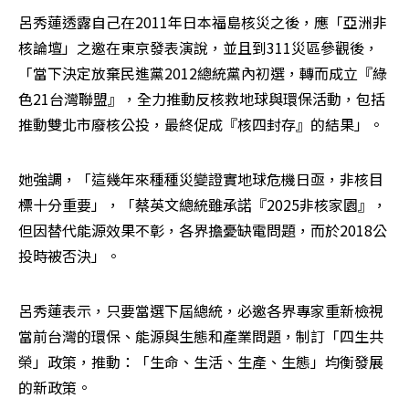
呂秀蓮透露自己在2011年日本福島核災之後，應「亞洲非
核論壇」之邀在東京發表演說，並且到311災區參觀後，
「當下決定放棄民進黨2012總統黨內初選，轉而成立『綠
色21台灣聯盟』，全力推動反核救地球與環保活動，包括
推動雙北市廢核公投，最終促成『核四封存』的結果」。
她強調，「這幾年來種種災變證實地球危機日亟，非核目
標十分重要」，「蔡英文總統雖承諾『2025非核家園』，
但因替代能源效果不彰，各界擔憂缺電問題，而於2018公
投時被否決」。
呂秀蓮表示，只要當選下屆總統，必邀各界專家重新檢視
當前台灣的環保、能源與生態和產業問題，制訂「四生共
榮」政策，推動：「生命、生活、生產、生態」均衡發展
的新政策。