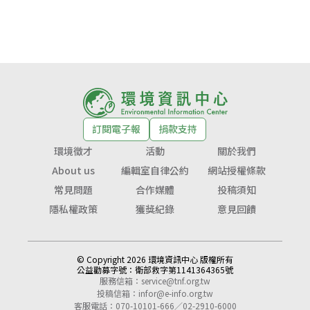
訂閱電子報
捐款支持
環境徵才
活動
關於我們
About us
編輯室自律公約
網站授權條款
常見問題
合作媒體
投稿須知
隱私權政策
獲獎紀錄
意見回饋
© Copyright 2026 環境資訊中心 版權所有
公益勸募字號：
衛部救字第1141364365號
服務信箱：
service@tnf.org.tw
投稿信箱：
infor@e-info.org.tw
客服電話：070-10101-666／02-2910-6000