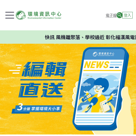
電子報
登入
快訊
風機離聚落、學校過近 彰化福漢風電