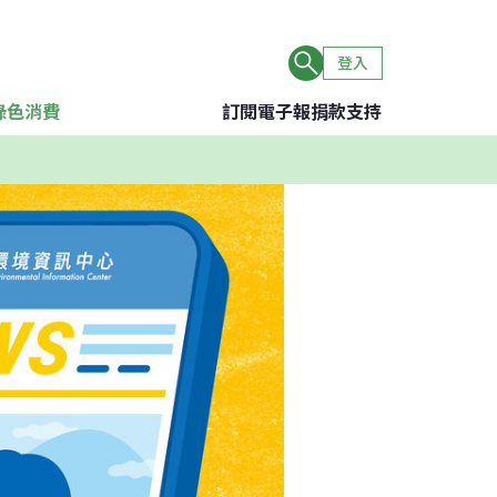
登入
綠色消費
訂閱電子報
捐款支持