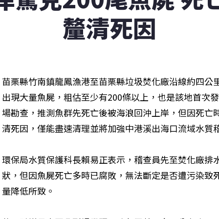
釐清死因
苗栗縣竹南鎮龍鳳漁港至苗栗縣垃圾焚化廠沿線約四公里
出現大量魚屍，粗估至少有200條以上，也是該地首次
場勘查，推測魚群先死亡後被海浪回沖上岸，但因死亡
清死因，僅能盡速清理並將加強中港溪出海口流域水質
環保局水質保護科長賴易正表示，稽查員先至焚化廠排
狀，但因魚屍死亡多時已腐敗，無法斷定是否遭污染致
量降低所致。