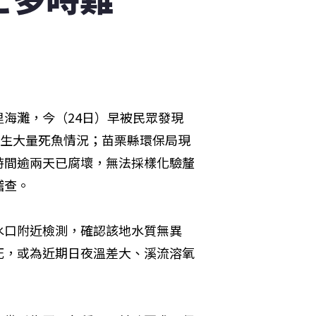
海灘，今（24日）早被民眾發現
發生大量死魚情況；苗栗縣環保局現
時間逾兩天已腐壞，無法採樣化驗釐
稽查。
水口附近檢測，確認該地水質無異
死，或為近期日夜溫差大、溪流溶氧