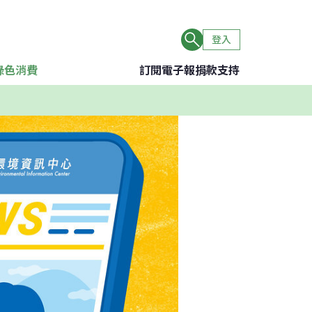
登入
綠色消費
訂閱電子報
捐款支持