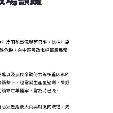
今年度開花盛況與著果率，比往年高
下跌危機，台中區農改場呼籲農民積
精進以及農民辛勤努力等多重因素的
展衝擊下，經常發生產量過剩、果賤
促銷來亡羊補牢，常為時已晚。
能必須歷經豪大雨與颱風的洗禮，先